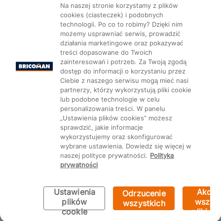
Na naszej stronie korzystamy z plików
cookies (ciasteczek) i podobnych
technologii. Po co to robimy? Dzięki nim
możemy usprawniać serwis, prowadzić
działania marketingowe oraz pokazywać
Mapa Strony:
Kategorie
treści dopasowane do Twoich
Produkty
Marki
CMS
zainteresowań i potrzeb. Za Twoją zgodą
dostęp do informacji o korzystaniu przez
Ciebie z naszego serwisu mogą mieć nasi
partnerzy, którzy wykorzystują pliki cookie
lub podobne technologie w celu
personalizowania treści. W panelu
Ustawienia plików cookie
„Ustawienia plików cookies” możesz
sprawdzić, jakie informacje
wykorzystujemy oraz skonfigurować
wybrane ustawienia. Dowiedz się więcej w
naszej polityce prywatności.
Polityka
prywatności
Ustawienia
Akcep
Odrzucenie
plików
wszyst
wszystkich
cookie
pliki co
Bricoman 2026 ©