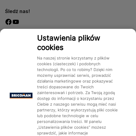
skrzynki i szafki gazowe?
Prawidłowy montaż skrzynki gazowej ma kluczowe
Śledź nas!
znaczenie dla zachowania bezpieczeństwa i
prawidłowego funkcjonowania całej instalacji gazowej.
Montaż powinien być wykonywany zgodnie z
Dostępność
Ustawienia plików
aktualnymi normami technicznymi oraz przepisami
prawa, najlepiej przez certyfikowanych specjalistów z
cookies
zakresu instalacji gazowych. W trakcie instalacji należy
zwrócić szczególną uwagę na:
Na naszej stronie korzystamy z plików
cookies (ciasteczek) i podobnych
stabilne i trwałe mocowanie skrzynki,
technologii. Po co to robimy? Dzięki nim
Mapa Strony:
Kategorie
Produkty
Marki
CMS
zapewniające odporność na drgania i uszkodzenia
możemy usprawniać serwis, prowadzić
działania marketingowe oraz pokazywać
mechaniczne,
treści dopasowane do Twoich
skuteczną szczelność oraz izolację
zainteresowań i potrzeb. Za Twoją zgodą
przeciwwilgociową, eliminującą ryzyko korozji i
dostęp do informacji o korzystaniu przez
przedostawania się wody do wnętrza skrzynki,
Ciebie z naszego serwisu mogą mieć nasi
zapewnienie łatwego i szybkiego dostępu do
partnerzy, którzy wykorzystują pliki cookie
Ustawienia plików cookie
zaworów oraz liczników gazu, co jest istotne
lub podobne technologie w celu
personalizowania treści. W panelu
zarówno podczas codziennej eksploatacji, jak i w
„Ustawienia plików cookies” możesz
sytuacjach awaryjnych.
sprawdzić, jakie informacje