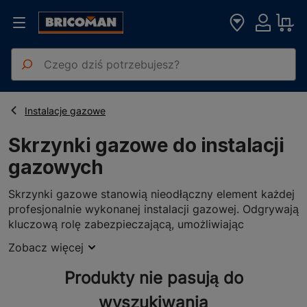
Strona główna
Artykuły Hydrauliczne
Skrzynki gazowe do instalacji gazowych
Instalacje gazowe
Skrzynki gazowe do instalacji
gazowych
Skrzynki gazowe stanowią nieodłączny element każdej
profesjonalnie wykonanej instalacji gazowej. Odgrywają
kluczową rolę zabezpieczającą, umożliwiając
bezpieczny montaż liczników gazu oraz innych
Zobacz więcej
niezbędnych komponentów instalacji. Ich konstrukcja
zapewnia ochronę przed uszkodzeniami
Produkty nie pasują do
mechanicznymi, dostępem osób nieupoważnionych
oraz wpływem niekorzystnych warunków
wyszukiwania