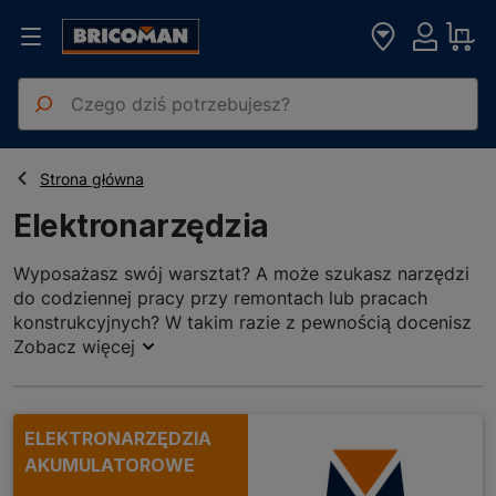
Elektronarzędzia
Strona główna
Elektronarzędzia
Wyposażasz swój warsztat? A może szukasz narzędzi
do codziennej pracy przy remontach lub pracach
konstrukcyjnych? W takim razie z pewnością docenisz
szeroką ofertę produktów zawartych w
Zobacz więcej
kategorii
elektronarzędzia
!
Znajdziesz tu przede wszystkim urządzenia
ELEKTRONARZĘDZIA
pozwalające na swobodną obróbkę materiałów
AKUMULATOROWE
różnego typu
. Należą do nich m.in.
wyrzynarki,
wiertarki, pilarki, szlifierki czy młotowiertarki
. Ponadto