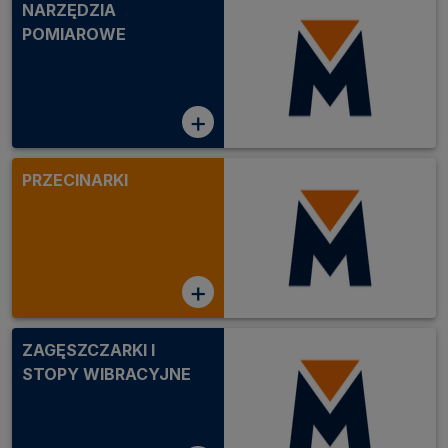
NARZĘDZIA
przy układaniu kostki brukowej.
POMIAROWE
+
PRZECINARKI
+
ZAGĘSZCZARKI I
STOPY WIBRACYJNE