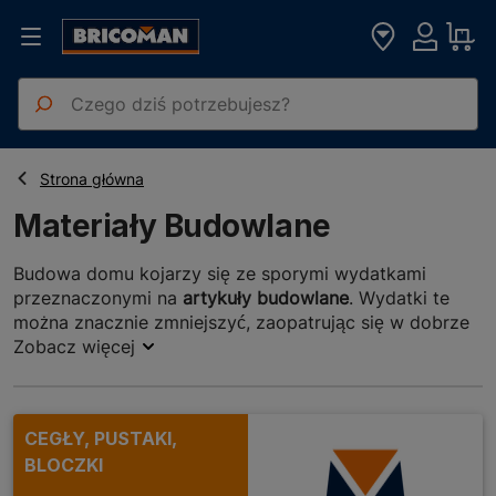
Materiały Budowlane
Strona główna
Materiały Budowlane
Budowa domu kojarzy się ze sporymi wydatkami
przeznaczonymi na
artykuły budowlane
. Wydatki te
można znacznie zmniejszyć, zaopatrując się w dobrze
przemyślane i najwyższej jakości produkty, dostępne w
Zobacz więcej
naszej ofercie w atrakcyjnych cenach. Nasi klienci
mogą liczyć na rozwiązania od najlepszych
producentów. Wszystkie dostępne w naszym sklepie
CEGŁY, PUSTAKI,
artykuły zostały starannie wyselekcjonowane, aby
BLOCZKI
sprostać wysokim oczekiwaniom wszystkich
zainteresowanych.