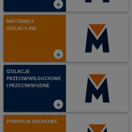
+
MATERIAŁY
IZOLACYJNE
+
IZOLACJE
PRZECIWWILGOCIOWE
I PRZECIWWODNE
+
POKRYCIA DACHOWE