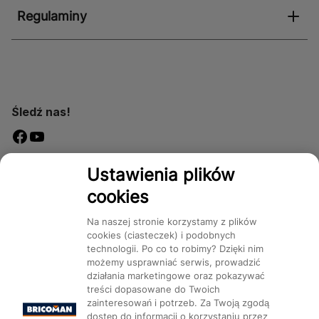
Regulaminy
Śledź nas!
Dostępność
Ustawienia plików
cookies
Na naszej stronie korzystamy z plików
cookies (ciasteczek) i podobnych
technologii. Po co to robimy? Dzięki nim
Mapa Strony:
Kategorie
Produkty
Marki
CMS
możemy usprawniać serwis, prowadzić
działania marketingowe oraz pokazywać
treści dopasowane do Twoich
zainteresowań i potrzeb. Za Twoją zgodą
dostęp do informacji o korzystaniu przez