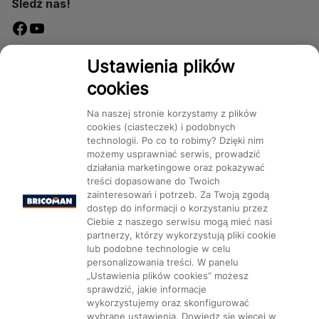
Śledź nas!
Dostępność
Ustawienia plików
cookies
Na naszej stronie korzystamy z plików
cookies (ciasteczek) i podobnych
technologii. Po co to robimy? Dzięki nim
Mapa Strony:
Kategorie
Produkty
Marki
CMS
możemy usprawniać serwis, prowadzić
działania marketingowe oraz pokazywać
treści dopasowane do Twoich
zainteresowań i potrzeb. Za Twoją zgodą
dostęp do informacji o korzystaniu przez
Ciebie z naszego serwisu mogą mieć nasi
partnerzy, którzy wykorzystują pliki cookie
Ustawienia plików cookie
lub podobne technologie w celu
personalizowania treści. W panelu
„Ustawienia plików cookies” możesz
sprawdzić, jakie informacje
wykorzystujemy oraz skonfigurować
wybrane ustawienia. Dowiedz się więcej w