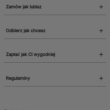
bardzo wysokich temperaturach, dlatego często
Zamów jak lubisz
wybiera się je do instalacji przemysłowych.
Odbierz jak chcesz
Zapłać jak Ci wygodniej
Regulaminy