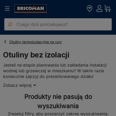
Strona główna
Artykuły Hydrauliczne
Otuliny bez izolacji
Otuliny termoizolacyjne na rury
Otuliny bez izolacji
Jesteś na etapie planowania lub zakładania instalacji
wodnej lub grzewczej w mieszkaniu? W takim razie
koniecznie zajrzyj do prezentowanego działu!
Znajdziesz tu otuliny bez izolacji przeznaczone do
Zobacz więcej
montażu na rurach. Dzięki nim wnętrza przewodów są
chronione przed nadmiernym wychładzaniem, a przy
Produkty nie pasują do
tym zyskują dodatkowe zabezpieczenie przed
uszkodzeniami mechanicznymi.
wyszukiwania
Otuliny bez izolacji z różnych
Zresetuj filtry, aby poszerzyć zakres wyszukiwania.