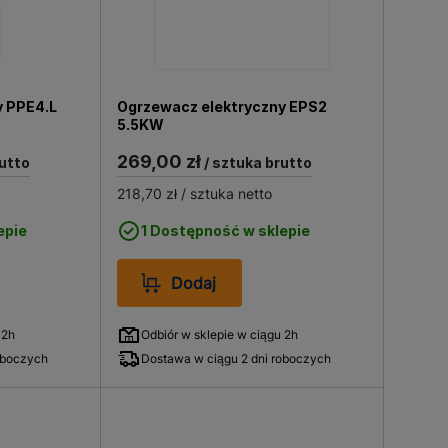
y PPE4.L
Ogrzewacz elektryczny EPS2
5.5KW
269,00 zł
utto
/ sztuka brutto
218,70 zł
/ sztuka netto
epie
1 Dostępność w sklepie
Dodaj
 2h
Odbiór w sklepie w ciągu 2h
oboczych
Dostawa w ciągu 2 dni roboczych