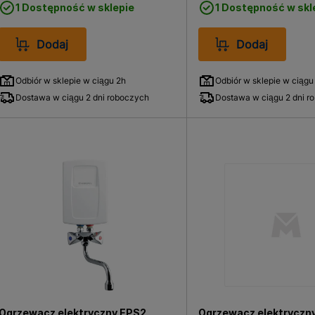
1 Dostępność w sklepie
1 Dostępność w skl
 na podgrzewanie wody użytkowej.
y pojemnościowe
Dodaj
Dodaj
a wody ma istotny wpływ na komfort jego użytkowania or
jak liczba użytkowników i ich codzienne potrzeby, dostęp
Odbiór w sklepie w ciągu 2h
Odbiór w sklepie w ciągu
dnością energii oraz planowany budżet.
prawdzają się kompaktowe modele o pojemności 30–50 li
Dostawa w ciągu 2 dni roboczych
Dostawa w ciągu 2 dni r
120 litrów. Przy wysokim zapotrzebowaniu na ciepłą wodę 
.
 większe znaczenie mają nowoczesne ogrzewacze wyposaż
nie pracą urządzenia i optymalizację zużycia energii.
y elektryczny w ofercie Bricoman
acze pojemnościowe przeznaczone do różnych zastosowań. 
zają się przy umywalkach i zlewach, jak i większe urządzen
la całego gospodarstwa domowego. Asortyment obejmuje 
roli, Hydroland czy Simat, co gwarantuje wysoką jakość i 
Ogrzewacz elektryczny EPS2
Ogrzewacz elektryczn