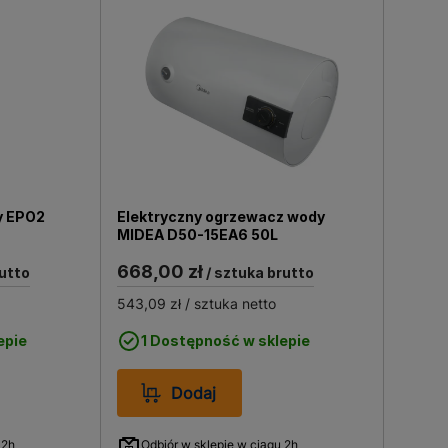
y EPO2
Elektryczny ogrzewacz wody
MIDEA D50-15EA6 50L
668,00 zł
utto
/ sztuka brutto
543,09 zł
/ sztuka netto
epie
1 Dostępność w sklepie
Dodaj
 2h
Odbiór w sklepie w ciągu 2h