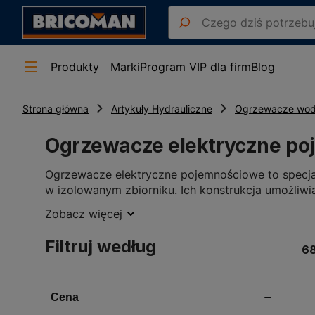
Produkty
Marki
Program VIP dla firm
Blog
Strona główna
Artykuły Hydrauliczne
Ogrzewacze wody
Ogrzewacze elektryczne p
Ogrzewacze elektryczne pojemnościowe to specj
w izolowanym zbiorniku. Ich konstrukcja umożliwi
ekonomiczny dostęp do ciepłej wody. Urządzenia
Zobacz więcej
przemysłowych czy usługowych, szczególnie tam,
użytkowej.
Filtruj według
6
Rodzaje i zastosowanie ogrzewa
W obrębie ogrzewaczy pojemnościowych wyróżnia s
montażu: