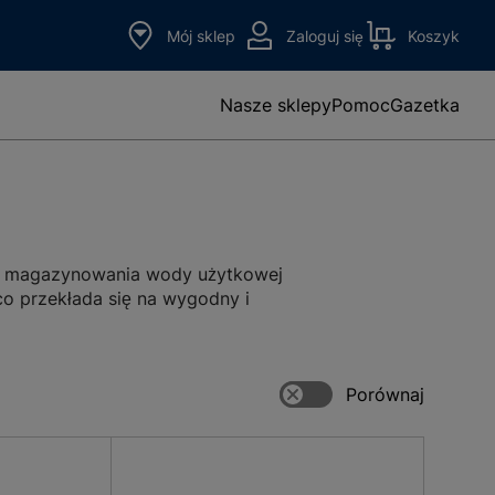
Mój sklep
Zaloguj się
Koszyk
Nasze sklepy
Pomoc
Gazetka
az magazynowania wody użytkowej
co przekłada się na wygodny i
wach domowych, jak i w obiektach
go ogrzewania lub ciepłej wody
ależności od konstrukcji i miejsca