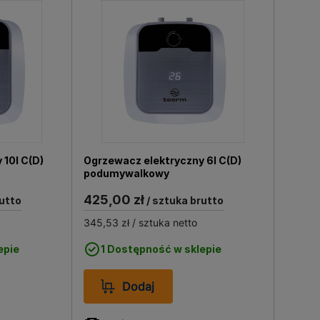
 i niewielkich przestrzeniach,
 montażowej, umożliwiając
tarczania ciepłej wody przy
agane jest równomierne oraz
 obiektach komercyjnych i
10l C(D)
Ogrzewacz elektryczny 6l C(D)
podumywalkowy
publicznej,
425,00 zł
utto
/ sztuka brutto
eci ciepłej wody.
345,53 zł
/ sztuka netto
epie
1 Dostępność w sklepie
rów technicznych oraz warunków
Dodaj
a ciepłej wody, zazwyczaj w