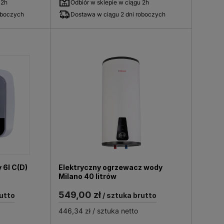
 2h
Odbiór w sklepie w ciągu 2h
 jednocześnie efektywność
oboczych
Dostawa w ciągu 2 dni roboczych
ządzenia przebiegła bezproblemowo
obniżenie kosztów eksploatacji
zujących norm i przepisów
instalacji.
włączając w to ochronę
 urządzenie i instalację przed
 6l C(D)
Elektryczny ogrzewacz wody
Milano 40 litrów
 kluczowe dla wydłużenia
549,00 zł
utto
/ sztuka brutto
a efektywne i bezawaryjne
446,34 zł
/ sztuka netto
tkownikom poszukującym