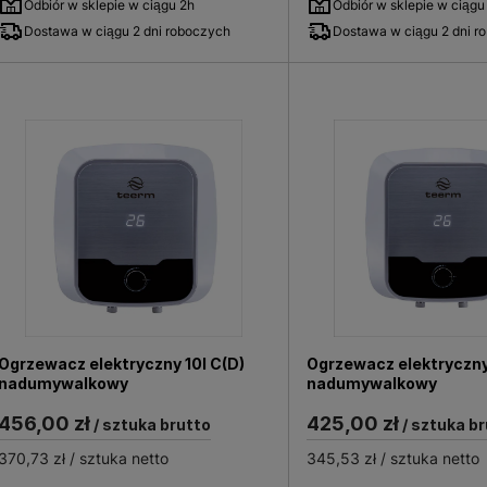
a optymalne zaspokojenie potrzeb wody użytkowej.
Odbiór w sklepie w ciągu 2h
Odbiór w sklepie w ciągu
ści podgrzewania wody, a jej dobór powinien uwzględniać
Dostawa w ciągu 2 dni roboczych
Dostawa w ciągu 2 dni r
nny zostać dokładnie przeanalizowane, aby instalacja ur
acji zależy minimalizacja strat ciepła, co przekłada się na 
.
wykwalifikowanego instalatora, z uwzględnieniem obowią
ntażu to:
ania urządzenia, odpowiedniego do jego rodzaju i miejsca 
 z obowiązującym prawem oraz normami bezpieczeństwa, 
ych oraz instalacji zaworów bezpieczeństwa, które chronią
Ogrzewacz elektryczny 10l C(D)
Ogrzewacz elektryczny
 całego systemu przed przekazaniem do użytkowania.
nadumywalkowy
nadumywalkowy
ch oraz systematyczne utrzymanie czystości zbiornika są
456,00 zł
425,00 zł
/ sztuka brutto
/ sztuka br
ści. Właściwa eksploatacja oraz konserwacja pozwalają n
370,73 zł
/ sztuka netto
345,53 zł
/ sztuka netto
użycia energii.
 sprawdzoną i praktyczną technologię, dedykowaną uży