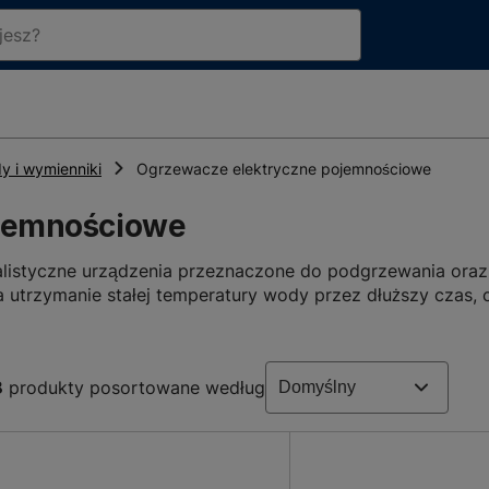
 i wymienniki
Ogrzewacze elektryczne pojemnościowe
ojemnościowe
alistyczne urządzenia przeznaczone do podgrzewania or
a utrzymanie stałej temperatury wody przez dłuższy czas, 
 te znajdują szerokie zastosowanie zarówno w gospodarst
 gdzie wymagana jest niezależność od systemów centralne
8
produkty posortowane według
czy elektrycznych pojemnościowych
ię kilka podstawowych typów, które klasyfikowane są w z