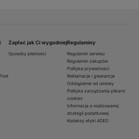
entu możesz mieć pewność, że
dkryj naszą ofertę i zaufaj
z
Zapłać jak Ci wygodniej
Regulaminy
Sposoby płatności
Regulamin serwisu
Regulamin zakupów
Polityka prywatności
nPost
Reklamacje i gwarancje
Odstąpienie od umowy
Polityka zarządzania plikami
cookies
Informacja o realizowanej
strategii podatkowej
Kodeksy etyki ADEO