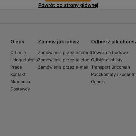
zek naprawczych Gebo. Dzięki starannej selekcji asortym
kiwania pod względem jakości, niezawodności i trwałości. O
O nas
Zamów jak lubisz
Odbierz jak chces
O firmie
Zamówienia przez Internet
Dowóz na budowę
Udogodnienia
Zamówienia przez telefon
Odbiór osobisty
Praca
Zamówienia przez e-mail
Transport Bricoman
Kontakt
Paczkomaty i kurier I
Akadomia
Geodis
Dostawcy