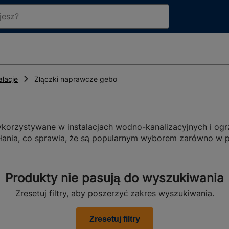
alacje
Złączki naprawcze gebo
orzystywane w instalacjach wodno-kanalizacyjnych i ogrz
łania, co sprawia, że są popularnym wyborem zarówno w p
ęki nim możliwe jest szybkie i skuteczne naprawianie usz
unkcyjność przede wszystkim
Produkty nie pasują do wyszukiwania
iązaniami, które można stosować w różnych sytuacjach. D
Zresetuj filtry, aby poszerzyć zakres wyszukiwania.
znych, a także w instalacjach ciśnieniowych i bezciśnieni
sowanie ich do indywidualnych potrzeb i wymagań każdego
oman