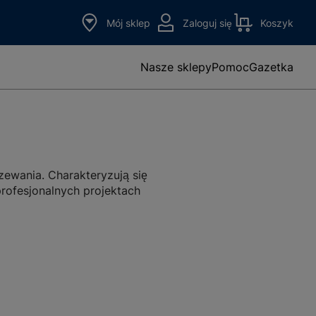
Mój sklep
Zaloguj się
Koszyk
Nasze sklepy
Pomoc
Gazetka
ewania. Charakteryzują się
rofesjonalnych projektach
kodzonych lub nieszczelnych
oskonale sprawdzają się w
owych. Dostępne są w różnych
 projektu.