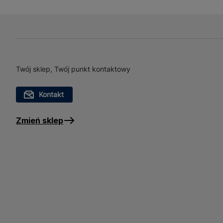
W sklepie Bricoman oferujemy szeroki wybór złąc
znajdziesz tutaj złączki, które spełnią Twoje ocze
markowym rozwiązaniom!
Twój sklep, Twój punkt kontaktowy
Kontakt
Zmień sklep