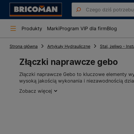
Produkty
Marki
Program VIP dla firm
Blog
Strona główna
Artykuły Hydrauliczne
Stal, żeliwo - Inst
Złączki naprawcze gebo
Złączki naprawcze Gebo to kluczowe elementy wyk
wysoką jakością wykonania i niezawodnością dzia
budowlanych, jak i przy domowych remontach. Dzi
Zobacz więcej
połączeń w instalacjach rur.
Złączki naprawcze Gebo
: w
ielof
Złączki naprawcze Gebo są wszechstronnymi rozw
instalacjach zarówno wewnętrznych, jak i zewnętr
rozmiarach i konfiguracjach, co pozwala na dopa
Złączki naprawcze Gebo w Bric