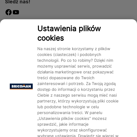
Śledź nas!
Dostępność
Ustawienia plików
cookies
Na naszej stronie korzystamy z plików
cookies (ciasteczek) i podobnych
technologii. Po co to robimy? Dzięki nim
Mapa Strony:
Kategorie
Produkty
Marki
CMS
możemy usprawniać serwis, prowadzić
działania marketingowe oraz pokazywać
treści dopasowane do Twoich
zainteresowań i potrzeb. Za Twoją zgodą
dostęp do informacji o korzystaniu przez
Ciebie z naszego serwisu mogą mieć nasi
partnerzy, którzy wykorzystują pliki cookie
Ustawienia plików cookie
lub podobne technologie w celu
personalizowania treści. W panelu
„Ustawienia plików cookies” możesz
sprawdzić, jakie informacje
wykorzystujemy oraz skonfigurować
wybrane ustawienia. Dowiedz się więcej w