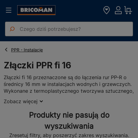
Strona główna
Artykuły Hydrauliczne
Złączki PPR fi 16
PPR - Instalacje
Złączki PPR fi 16
Złączki fi 16 przeznaczone są do łączenia rur PP-R o
średnicy 16 mm w instalacjach wodnych i grzewczych.
Wykonane z termoplastycznego tworzywa sztucznego,
polipropylenu, są lekkie, ale zapewniają trwałe i
Zobacz więcej
szczelne połączenia, niezbędne dla bezpieczeństwa i
efektywności systemu. W ofercie sklepu Bricoman
Produkty nie pasują do
dostępny jest szeroki wybór złączek o średnicy 16 mm,
w tym mufy, zaślepki, kolana 45 stopni i 90 stopni oraz
wyszukiwania
wiele innych rozwiązań. Zajrzyj do naszego
Zresetuj filtry, aby poszerzyć zakres wyszukiwania.