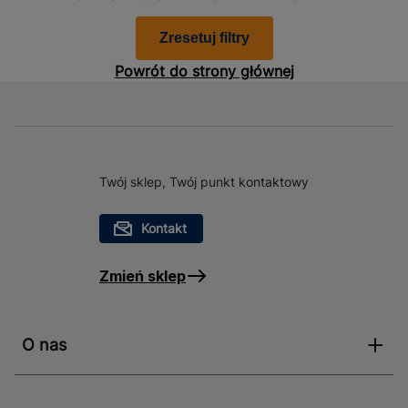
asortymentu i skompletuj wszystko, czego
potrzebujesz.
Niezawodne połączenia dzięki
złączkom fi 16
Złączki PP-R o średnicy 16 mm są niezawodnym
sposobem łączenia rur polipropylenowych w
instalacjach hydraulicznych. Tworzywo, z którego są
wykonane, posiada cenione w hydraulice cechy: jest w
Twój sklep, Twój punkt kontaktowy
wysokim stopniu odporne na korozję, wysokie ciśnienie
oraz skrajne temperatury (zarówno te poniżej 0, jak i
Kontakt
bardzo wysokie), a także działanie chemikaliów. Te
właściwości przekładają się na długotrwałą i
Zmień sklep
bezawaryjną eksploatację.
Postaw na niezawodność i oszczędź
czas z Bricoman
O nas
Łączenia rur za pomocą dostępnych u nas złączek fi 16
są jednorodne, a co za tym idzie – eliminują ryzyko
przeciekania i innych awarii. Postaw na dostępne u nas