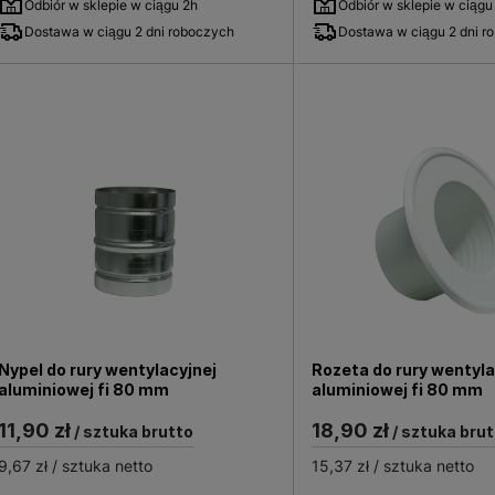
Odbiór w sklepie w ciągu 2h
Odbiór w sklepie w ciągu
bór złączek o zgodnej średnicy i właściwościach materiał
Dostawa w ciągu 2 dni roboczych
Dostawa w ciągu 2 dni r
systemie.
dów
– uwzględniające minimalizację zakłóceń i oporów hyd
ktach instalacji, jak i podczas modernizacji istniejących
nergetyczną. Poprawnie dobrane i profesjonalnie zamonto
raz zapewniając bezpieczeństwo użytkowania na najwyżs
technicznych i wysokiej jakości materiałów, systemy rozp
elementem nowoczesnego ogrzewania domowego.
Nypel do rury wentylacyjnej
Rozeta do rury wentyla
aluminiowej fi 80 mm
aluminiowej fi 80 mm
11,90 zł
18,90 zł
/ sztuka brutto
/ sztuka brut
9,67 zł
/ sztuka netto
15,37 zł
/ sztuka netto