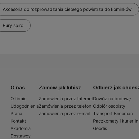
Akcesoria do rozprowadzania ciepłego powietrza do kominków
Rury spiro
O nas
Zamów jak lubisz
Odbierz jak chces
O firmie
Zamówienia przez Internet
Dowóz na budowę
Udogodnienia
Zamówienia przez telefon
Odbiór osobisty
Praca
Zamówienia przez e-mail
Transport Bricoman
Kontakt
Paczkomaty i kurier I
Akadomia
Geodis
Dostawcy