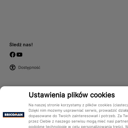
Śledź nas!
Dostępność
Ustawienia plików cookies
Na naszej stronie korzystamy z plików cookies (ciastec
Dzięki nim możemy usprawniać serwis, prowadzić dział
dopasowane do Twoich zainteresowań i potrzeb. Za Two
przez Ciebie z naszego serwisu mogą mieć nasi partnerz
podobne technologie w celu personalizowania treści. 
Bricoman 2026 ©