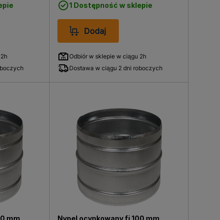
epie
1 Dostępność w sklepie
Dodaj
 2h
Odbiór w sklepie w ciągu 2h
oboczych
Dostawa w ciągu 2 dni roboczych
150 mm
Nypel ocynkowany fi 100 mm