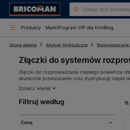
Produkty
Marki
Program VIP dla firm
Blog
Strona główna
Artykuły Hydrauliczne
Rozprowadzanie 
Złączki do systemów rozpr
Złączki do rozprowadzania ciepłego powietrza st
skuteczne przenoszenie oraz dystrybucję ciepła 
cieplnej generowanej przez kominek, co bezpośre
Zobacz więcej
optymalizację zużycia energii.
Rodzaje złączek do systemów ro
Filtruj według
11
Na rynku dostępna jest szeroka gama złączek do d
konkretnego systemu oraz wymagań technicznych 
należą: