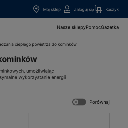
Mój sklep
Zaloguj się
Koszyk
Nasze sklepy
Pomoc
Gazetka
adzania ciepłego powietrza do kominków
 kominków
ominkowych, umożliwiając
symalne wykorzystanie energii
 w całym budynku oraz
onalnie dobrać do specyfiki
ch przez specjalistów rozwiązań