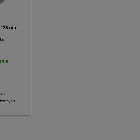
i 125 mm
to
epie
 2h
oboczych