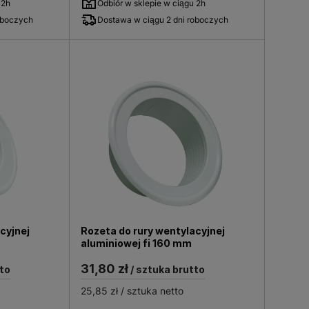
 2h
Odbiór w sklepie w ciągu 2h
owych gwarantuje trwałość i
oboczych
Dostawa w ciągu 2 dni roboczych
raulicznych, co ma wpływ na
 systemów kominkowych, aby
wane złączki wpływają na
zym poziomie.
rowadzania ciepłego powietrza
cyjnej
Rozeta do rury wentylacyjnej
aluminiowej fi 160 mm
31,80 zł
to
/ sztuka brutto
25,85 zł
/ sztuka netto