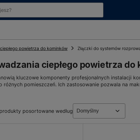
ciepłego powietrza do kominków
Złączki do systemów rozprow
owadzania ciepłego powietrza do
anowią kluczowe komponenty profesjonalnych instalacji k
do różnych pomieszczeń. Ich zastosowanie pozwala na mak
dnio przekłada się na podniesienie komfortu termicznego
zprowadzania powietrza
produkty posortowane według
ystrybucji gorącego powietrza (DGP), które można profesj
instalacji. Do najbardziej powszechnych i rekomendowany