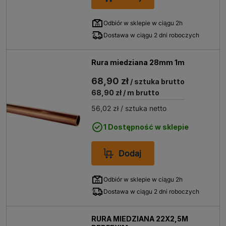
Rury miedziane są stosowane w wielu typach instalacji
budowlanych, gdzie ich właściwości materiałowe
Odbiór w sklepie w ciągu 2h
zapewniają wysoką efektywność i bezpieczeństwo
Dostawa w ciągu 2 dni roboczych
działania. Najczęściej wykorzystywane są w:
Instalacjach wodnych
– miedź wykazuje
Rura miedziana 28mm 1m
neutralność chemiczną, co przekłada się na
bezpieczeństwo transportu wody pitnej oraz
68,90 zł
/ sztuka brutto
minimalizuje ryzyko rozwoju bakterii i
68,90 zł
/ m brutto
mikroorganizmów. Materiał ten spełnia
56,02 zł
/ sztuka netto
rygorystyczne normy higieniczne i sanitarne.
Systemach grzewczych
– rury miedziane są
1 Dostępność w sklepie
powszechnie stosowane w instalacjach
centralnego ogrzewania oraz ogrzewania
Dodaj
podłogowego, dzięki wysokiej przewodności
cieplnej oraz odporności na wysokie temperatury
i ciśnienia. Umożliwiają efektywne przenoszenie
Odbiór w sklepie w ciągu 2h
ciepła z minimalnymi stratami.
Dostawa w ciągu 2 dni roboczych
Instalacjach chłodniczych i klimatyzacyjnych
– ich
użycie wynika z dobrej przewodności cieplnej
RURA MIEDZIANA 22X2,5M
oraz odporności na działanie niskich temperatur i