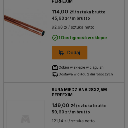
PERFEXIM
czynników chłodniczych. Rury miedziane
114,00 zł
zapewniają szczelność i trwałość systemów
/ sztuka brutto
chłodniczych.
45,60 zł
/ m brutto
Systemach gazowych
– miedź bywa
92,68 zł
/ sztuka netto
wykorzystywana jako materiał przewodów
gazowych, pod warunkiem spełniania
1 Dostępność w sklepie
odpowiednich wymagań normatywnych, co
zapewnia bezpieczeństwo i długoterminową
Dodaj
szczelność instalacji.
Uniwersalność i niezawodność rur miedzianych
Odbiór w sklepie w ciągu 2h
przekłada się na ich szerokie zastosowanie w
Dostawa w ciągu 2 dni roboczych
nowoczesnym budownictwie, przyczyniając się do
zwiększenia trwałości i efektywności instalacji.
RURA MIEDZIANA 28X2,5M
Rodzaje i właściwości rur
PERFEXIM
miedzianych
149,00 zł
/ sztuka brutto
Rury miedziane dostępne są w kilku wariantach, które
59,60 zł
/ m brutto
różnią się między sobą metodą produkcji oraz
121,14 zł
/ sztuka netto
właściwościami mechanicznymi, co decyduje o ich