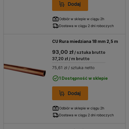
przypadkowymi oparzeniami przy kontakcie z gorącą
Dodaj
powierzchnią przewodów.
Postaw na rury miedziane
Odbiór w sklepie w ciągu 2h
najwyższej jakości od Bricoman
Dostawa w ciągu 2 dni roboczych
Inwestycja w sprawdzone materiały budowlane zawsze
przynosi wymierne korzyści finansowe, gdyż eliminuje
CU Rura miedziana 18 mm 2,5 m
ryzyko niespodziewanych awarii i zalania mieszkania.
93,00 zł
Solidne rury i kształtki miedziane są niepalne i w
/ sztuka brutto
przypadku pożaru nie wydzielają żadnych toksycznych
37,20 zł
/ m brutto
substancji, które mogłyby zagrozić życiu ludzi.
Materiał
75,61 zł
/ sztuka netto
ten można w całości poddać recyklingowi, więc te
ekologiczne rury miedziane nie obciążają środowiska
1 Dostępność w sklepie
naturalnego tak mocno jak tworzywa sztuczne. Dzięki
zakupom w naszym sklepie otrzymują Państwo
Dodaj
pewność, że system będzie działał sprawnie i
bezproblemowo przez cały okres użytkowania
Odbiór w sklepie w ciągu 2h
nieruchomości.
Dostawa w ciągu 2 dni roboczych