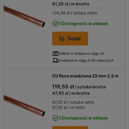
61,20 zł
/ m brutto
Dzięki tym właściwościom rury miedziane stanowią
124,39 zł
/ sztuka netto
materiał ekologiczny, który spełnia wysokie standardy
jakości i bezpieczeństwa wymagane we współczesnym
1 Dostępność w sklepie
budownictwie oraz instalacjach przemysłowych.
Jakie rury miedziane kupić, aby
Dodaj
cieszyć się bezawaryjną pracą
systemu przez lata?
Odbiór w sklepie w ciągu 2h
Dostawa w ciągu 2 dni roboczych
Przed dokonaniem zakupu warto dokładnie sprawdzić
parametry techniczne takie jak średnica zewnętrzna
oraz grubość ścianki wyrobu. Odpowiednio dobrane
CU Rura miedziana 22 mm 2,5 m
rury miedziane muszą być zgodne z wymaganiami
119,55 zł
projektowymi, aby zapewnić optymalny przepływ
/ sztuka brutto
czynnika grzewczego w grzejnikach.
47,82 zł
/ m brutto
Należy również zwrócić uwagę na obecność otuliny
97,20 zł
/ sztuka netto
termoizolacyjnej, którą posiadają niektóre rury
97,20 zł
/ m netto
miedziane dostępne w naszym asortymencie.
Prawidłowy wybór elementu izolowanego pozwala
1 Dostępność w sklepie
obniżyć rachunki za ogrzewanie i chroni przed