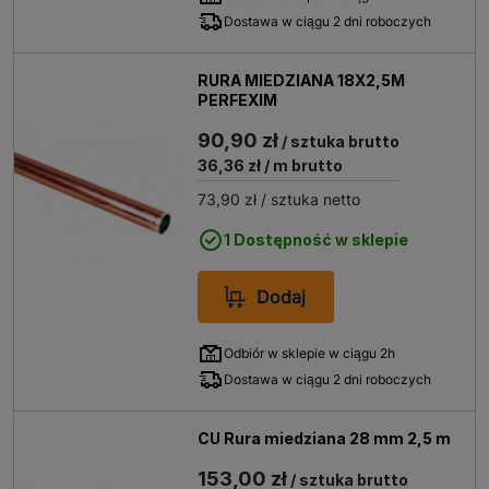
zastosowań w instalacjach wymagających
Dostawa w ciągu 2 dni roboczych
szczególnie dużej trwałości, np. w systemach
przemysłowych czy wysokociśnieniowych.
RURA MIEDZIANA 18X2,5M
Do kluczowych właściwości rur miedzianych należą:
PERFEXIM
90,90 zł
wysoka odporność na korozję elektrochemiczną,
/ sztuka brutto
co wynika z naturalnych właściwości miedzi i
36,36 zł
/ m brutto
przedłuża trwałość instalacji,
73,90 zł
/ sztuka netto
dobra przewodność cieplna, która pozwala na
efektywne wykorzystanie energii w systemach
1 Dostępność w sklepie
grzewczych i chłodniczych,
wytrzymałość na działanie wysokich temperatur i
Dodaj
ciśnień zgodnych z obowiązującymi normami
branżowymi,
Odbiór w sklepie w ciągu 2h
potwierdzona biozgodność i bezpieczeństwo dla
Dostawa w ciągu 2 dni roboczych
zdrowia ludzkiego, co jest szczególnie istotne w
instalacjach wody pitnej,
ułatwiony montaż, w tym możliwość
CU Rura miedziana 28 mm 2,5 m
wielokrotnego gięcia w rurach miękkich bez
153,00 zł
uszkodzenia struktury materiału.
/ sztuka brutto