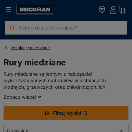
Strona główna
Artykuły Hydrauliczne
Rury miedziane
Instalacje miedziane
Rury miedziane
Rury miedziane są jednym z najczęściej
wykorzystywanych materiałów w instalacjach
wodnych, grzewczych oraz chłodniczych. Ich
popularność wynika z wyjątkowych właściwości
Zobacz więcej
miedzi, takich jak trwałość, odporność na korozję oraz
doskonała przewodność cieplna. Produkcja rur odbywa
się z wysokiej jakości surowca o potwierdzonych
Filtruj wyniki 12
parametrach technicznych, co gwarantuje ich
długotrwałe i bezawaryjne użytkowanie. Z tego