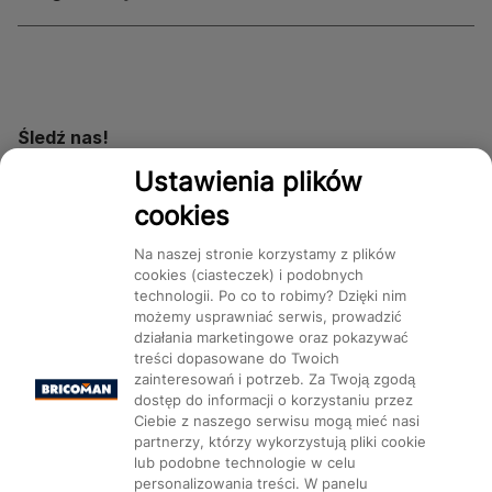
Śledź nas!
Ustawienia plików
cookies
Dostępność
Na naszej stronie korzystamy z plików
cookies (ciasteczek) i podobnych
technologii. Po co to robimy? Dzięki nim
możemy usprawniać serwis, prowadzić
działania marketingowe oraz pokazywać
Mapa Strony:
Kategorie
treści dopasowane do Twoich
Produkty
Marki
CMS
zainteresowań i potrzeb. Za Twoją zgodą
dostęp do informacji o korzystaniu przez
Ciebie z naszego serwisu mogą mieć nasi
partnerzy, którzy wykorzystują pliki cookie
lub podobne technologie w celu
personalizowania treści. W panelu