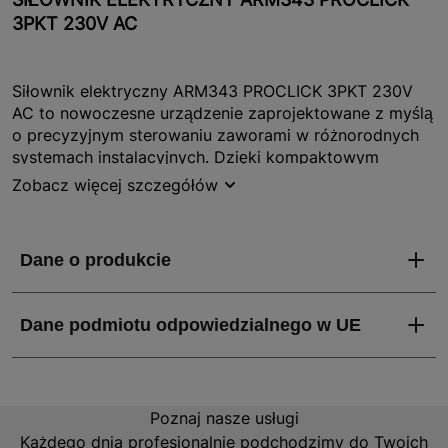
3PKT 230V AC
Siłownik elektryczny ARM343 PROCLICK 3PKT 230V
AC to nowoczesne urządzenie zaprojektowane z myślą
o precyzyjnym sterowaniu zaworami w różnorodnych
systemach instalacyjnych. Dzięki kompaktowym
wymiarom i lekkiej konstrukcji, siłownik ten jest łatwy w
Zobacz więcej szczegółów
transporcie i montażu, co czyni go idealnym wyborem
zarówno dla profesjonalistów, jak i majsterkowiczów.
Produkt ten charakteryzuje się wysoką jakością
wykonania, co gwarantuje jego niezawodność i długą
żywotność.
Jakie właściwości i zalety ma SIŁOWNIK
ELEKTRYCZNY ARM343 PROCLICK 3PKT 230V
AC?
Poznaj nasze usługi
Każdego dnia profesjonalnie podchodzimy do Twoich