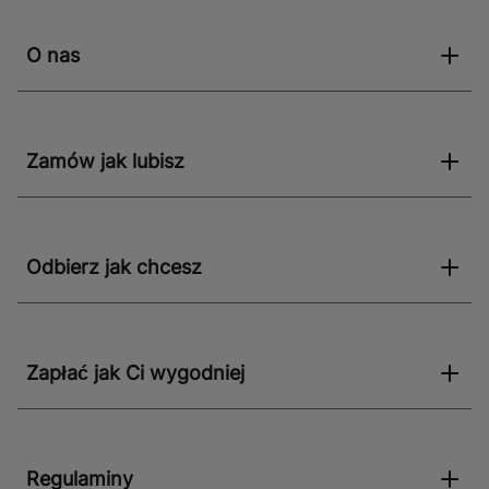
stosowany zarówno w instalacjach domowych, jak i
przemysłowych. Jego niezawodność i łatwość obsługi
O nas
sprawiają, że jest to idealne rozwiązanie dla każdego,
kto poszukuje efektywnego i trwałego siłownika do
swojego systemu zaworowego.
Zamów jak lubisz
Odbierz jak chcesz
Zapłać jak Ci wygodniej
Regulaminy