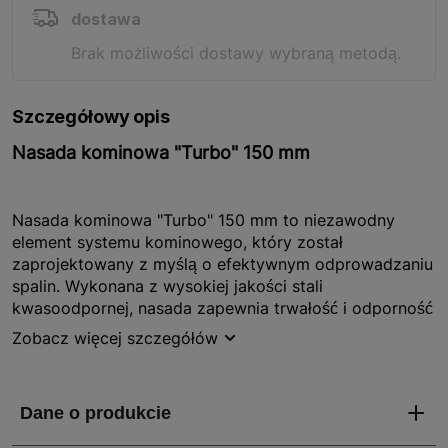
dostawa
Brak możliwości dostawy wybraną metodą.
Szczegółowy opis
Nasada kominowa "Turbo" 150 mm
Nasada kominowa "Turbo" 150 mm to niezawodny
element systemu kominowego, który został
zaprojektowany z myślą o efektywnym odprowadzaniu
spalin. Wykonana z wysokiej jakości stali
kwasoodpornej, nasada zapewnia trwałość i odporność
na działanie agresywnych substancji chemicznych,
Zobacz więcej szczegółów
które mogą występować w spalinach. Dzięki swojej
solidnej konstrukcji i nowoczesnemu designowi, nasada
"Turbo" nie tylko poprawia wydajność komina, ale także
dodaje estetyki całemu systemowi. Produkt objęty jest
2-letnią gwarancją, co potwierdza jego niezawodność i