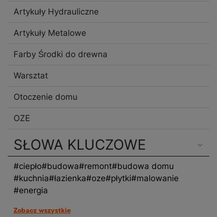
Artykuły Hydrauliczne
Artykuły Metalowe
Farby Środki do drewna
Warsztat
Otoczenie domu
OZE
SŁOWA KLUCZOWE
#ciepło
#budowa
#remont
#budowa domu
#kuchnia
#łazienka
#oze
#płytki
#malowanie
#energia
Zobacz wszystkie