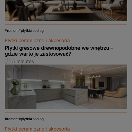
remont
płytki
podlogi
Płytki ceramiczne i akcesoria
Płytki gresowe drewnopodobne we wnętrzu –
gdzie warto je zastosować?
5 minutes
remont
płytki
podlogi
Płytki ceramiczne i akcesoria