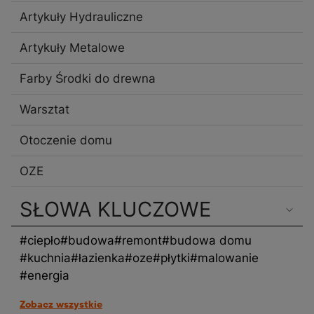
Artykuły Hydrauliczne
Artykuły Metalowe
Farby Środki do drewna
Warsztat
Otoczenie domu
OZE
SŁOWA KLUCZOWE
#ciepło
#budowa
#remont
#budowa domu
#kuchnia
#łazienka
#oze
#płytki
#malowanie
#energia
Zobacz wszystkie