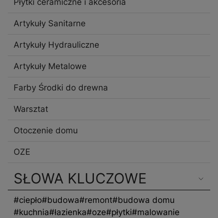
Płytki ceramiczne i akcesoria
Artykuły Sanitarne
Artykuły Hydrauliczne
Artykuły Metalowe
Farby Środki do drewna
Warsztat
Otoczenie domu
OZE
SŁOWA KLUCZOWE
#ciepło
#budowa
#remont
#budowa domu
#kuchnia
#łazienka
#oze
#płytki
#malowanie