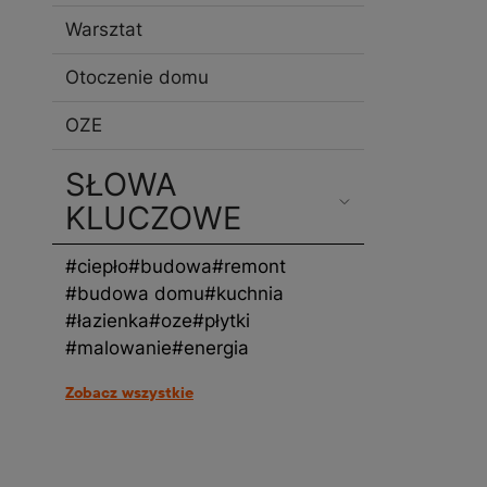
Warsztat
Otoczenie domu
OZE
SŁOWA
KLUCZOWE
#ciepło
#budowa
#remont
#budowa domu
#kuchnia
#łazienka
#oze
#płytki
#malowanie
#energia
Zobacz wszystkie