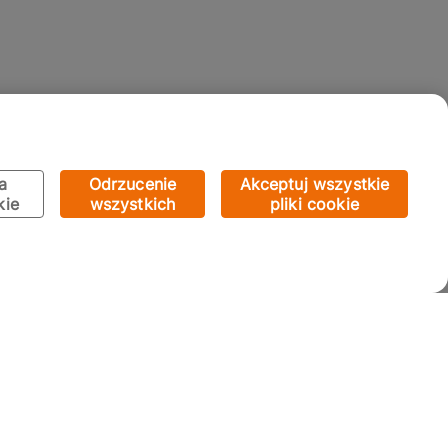
a
Odrzucenie
Akceptuj wszystkie
kie
wszystkich
pliki cookie