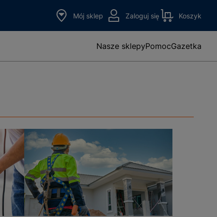
Mój sklep
Zaloguj się
Koszyk
Nasze sklepy
Pomoc
Gazetka