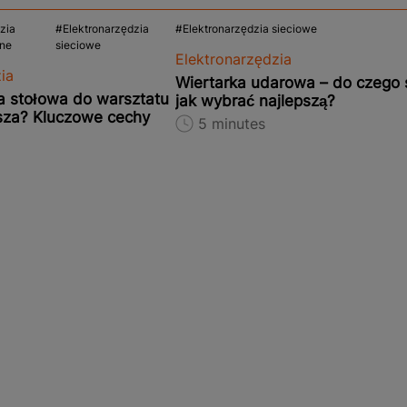
zia
Elektronarzędzia
Elektronarzędzia sieciowe
ne
sieciowe
Elektronarzędzia
ia
Wiertarka udarowa – do czego s
a stołowa do warsztatu
jak wybrać najlepszą?
sza? Kluczowe cechy
5 minutes