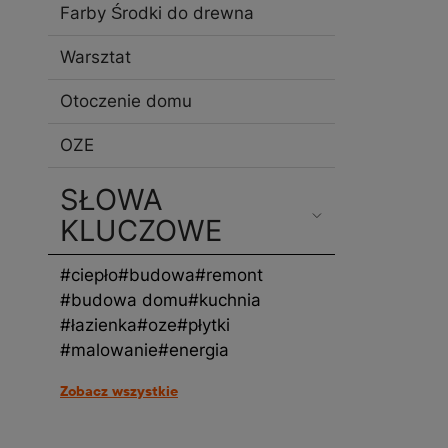
Farby Środki do drewna
Warsztat
Otoczenie domu
OZE
SŁOWA
KLUCZOWE
#ciepło
#budowa
#remont
#budowa domu
#kuchnia
#łazienka
#oze
#płytki
#malowanie
#energia
Zobacz wszystkie