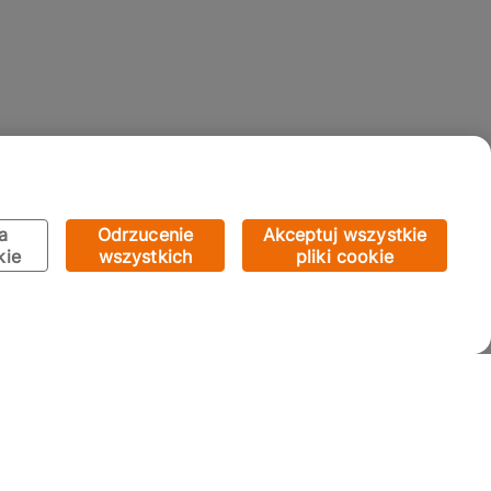
a
Odrzucenie
Akceptuj wszystkie
kie
wszystkich
pliki cookie