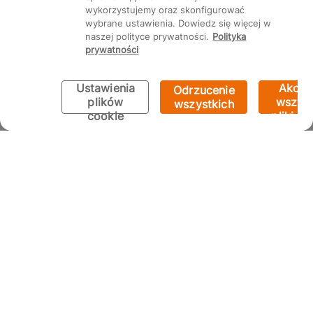
wykorzystujemy oraz skonfigurować
wybrane ustawienia. Dowiedz się więcej w
naszej polityce prywatności.
Polityka
prywatności
Ustawienia
Akcep
Odrzucenie
plików
wszyst
wszystkich
cookie
pliki co
Twój sklep, Twój punkt kontaktowy