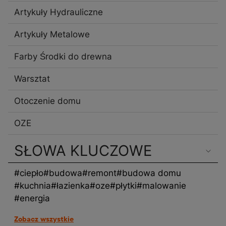
Artykuły Hydrauliczne
Artykuły Metalowe
Farby Środki do drewna
Warsztat
Otoczenie domu
OZE
SŁOWA KLUCZOWE
#ciepło
#budowa
#remont
#budowa domu
#kuchnia
#łazienka
#oze
#płytki
#malowanie
#energia
Zobacz wszystkie