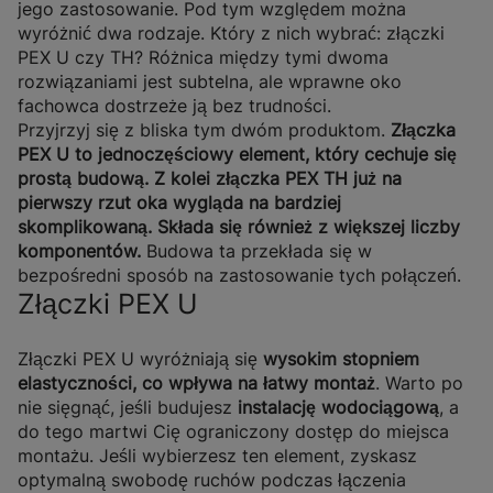
jego zastosowanie. Pod tym względem można
wyróżnić dwa rodzaje. Który z nich wybrać: złączki
PEX U czy TH? Różnica między tymi dwoma
rozwiązaniami jest subtelna, ale wprawne oko
fachowca dostrzeże ją bez trudności.
Przyjrzyj się z bliska tym dwóm produktom.
Złączka
PEX U to jednoczęściowy element, który cechuje się
prostą budową. Z kolei złączka PEX TH już na
pierwszy rzut oka wygląda na bardziej
skomplikowaną. Składa się również z większej liczby
komponentów.
Budowa ta przekłada się w
bezpośredni sposób na zastosowanie tych połączeń.
Złączki PEX U
Złączki PEX U wyróżniają się
wysokim stopniem
elastyczności, co wpływa na łatwy montaż
. Warto po
nie sięgnąć, jeśli budujesz
instalację wodociągową
, a
do tego martwi Cię ograniczony dostęp do miejsca
montażu. Jeśli wybierzesz ten element, zyskasz
optymalną swobodę ruchów podczas łączenia