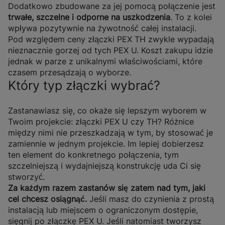
Dodatkowo zbudowane za jej pomocą połączenie jest
trwałe, szczelne i odporne na uszkodzenia
. To z kolei
wpływa pozytywnie na żywotność całej instalacji.
Pod względem ceny złączki PEX TH zwykle wypadają
nieznacznie gorzej od tych PEX U. Koszt zakupu idzie
jednak w parze z unikalnymi właściwościami, które
czasem przesądzają o wyborze.
Który typ złączki wybrać?
Zastanawiasz się, co okaże się lepszym wyborem w
Twoim projekcie: złączki PEX U czy TH? Różnice
między nimi nie przeszkadzają w tym, by stosować je
zamiennie w jednym projekcie. Im lepiej dobierzesz
ten element do konkretnego połączenia, tym
szczelniejszą i wydajniejszą konstrukcję uda Ci się
stworzyć.
Za każdym razem zastanów się zatem nad tym, jaki
cel chcesz osiągnąć.
Jeśli masz do czynienia z prostą
instalacją lub miejscem o ograniczonym dostępie,
sięgnij po złączkę PEX U. Jeśli natomiast tworzysz