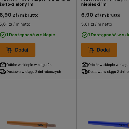
żółto-zielony 1m
niebieski 1m
6,90 zł
6,90 zł
/ m brutto
/ m brutto
5,61 zł
/ m netto
5,61 zł
/ m netto
1 Dostępność w sklepie
1 Dostępność w skl
Dodaj
Dodaj
Odbiór w sklepie w ciągu 2h
Odbiór w sklepie w ciągu
Dostawa w ciągu 2 dni roboczych
Dostawa w ciągu 2 dni r