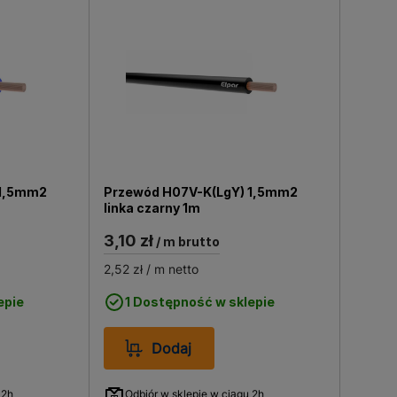
 1,5mm2
Przewód H07V-K(LgY) 1,5mm2
linka czarny 1m
3,10 zł
/ m brutto
2,52 zł
/ m netto
epie
1 Dostępność w sklepie
Dodaj
 2h
Odbiór w sklepie w ciągu 2h