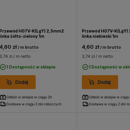
Przewód H07V-K(LgY) 2,5mm2
Przewód H07V-K(LgY)
linka żółto-zielony 1m
linka niebieski 1m
4,60 zł
4,60 zł
/ m brutto
/ m brutto
3,74 zł
/ m netto
3,74 zł
/ m netto
1 Dostępność w sklepie
1 Dostępność w skl
Dodaj
Dodaj
Odbiór w sklepie w ciągu 2h
Odbiór w sklepie w ciągu
Dostawa w ciągu 2 dni roboczych
Dostawa w ciągu 2 dni r