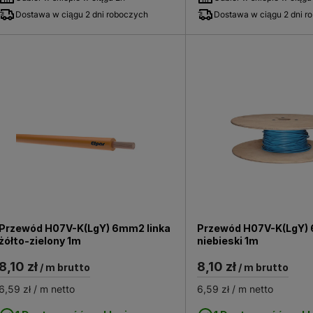
Dostawa w ciągu 2 dni roboczych
Dostawa w ciągu 2 dni r
Przewód H07V-K(LgY) 6mm2 linka
Przewód H07V-K(LgY) 
żółto-zielony 1m
niebieski 1m
8,10 zł
8,10 zł
/ m brutto
/ m brutto
6,59 zł
/ m netto
6,59 zł
/ m netto