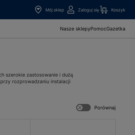
Mój sklep
Zaloguj się
Koszyk
Nasze sklepy
Pomoc
Gazetka
h szerokie zastosowanie i dużą
przy rozprowadzaniu instalacji
lacjach elektrycznych w
n różnego typu. Znajdują więc
z w systemach oświetleniowych.
ku z tym chętnie wybierane są do