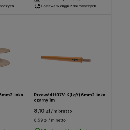
oboczych
Dostawa w ciągu 2 dni roboczych
6mm2 linka
Przewód H07V-K(LgY) 6mm2 linka
czarny 1m
8,10 zł
/ m brutto
6,59 zł
/ m netto