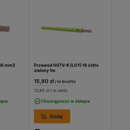
ką ilość, jaka jest Ci potrzeba do
tworzeniu dobrze działającej
 16 mm2
Przewód H07V-K (LGY) 16 żółto
zielony 1m
15,80 zł
/ m brutto
12,85 zł
/ m netto
epie
1 Dostępność w sklepie
Dodaj