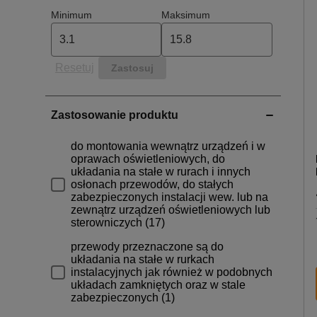
W naszej ofercie znajdziesz kable DY i LgY sprzed
zaplanowanych prac. Do wyboru masz przewody o r
instalacji elektrycznej.
Resetuj