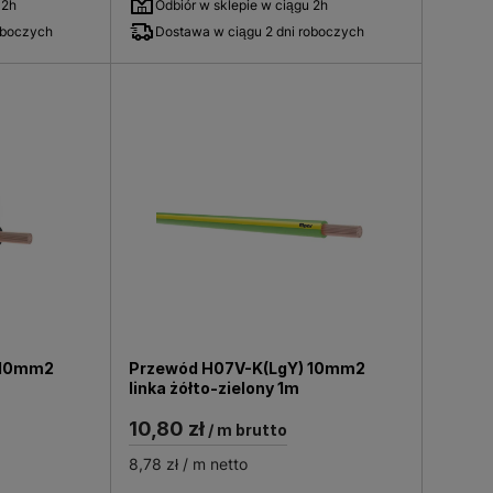
 2h
Odbiór w sklepie w ciągu 2h
oboczych
Dostawa w ciągu 2 dni roboczych
 10mm2
Przewód H07V-K(LgY) 10mm2
linka żółto-zielony 1m
10,80 zł
/ m brutto
8,78 zł
/ m netto