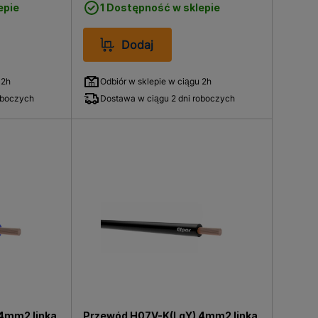
epie
1 Dostępność w sklepie
Dodaj
 2h
Odbiór w sklepie w ciągu 2h
oboczych
Dostawa w ciągu 2 dni roboczych
4mm2 linka
Przewód H07V-K(LgY) 4mm2 linka