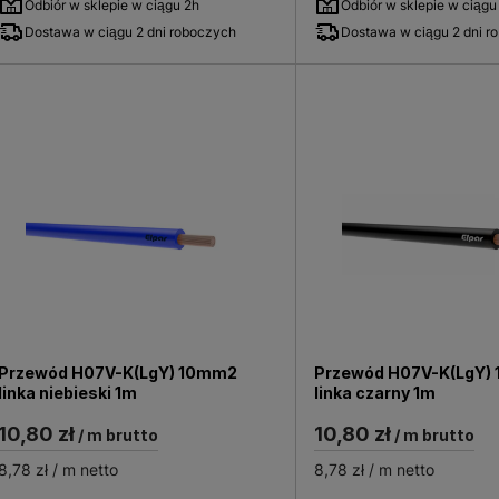
Odbiór w sklepie w ciągu 2h
Odbiór w sklepie w ciągu
Dostawa w ciągu 2 dni roboczych
Dostawa w ciągu 2 dni r
Przewód H07V-K(LgY) 10mm2
Przewód H07V-K(LgY)
linka niebieski 1m
linka czarny 1m
10,80 zł
10,80 zł
/ m brutto
/ m brutto
8,78 zł
/ m netto
8,78 zł
/ m netto