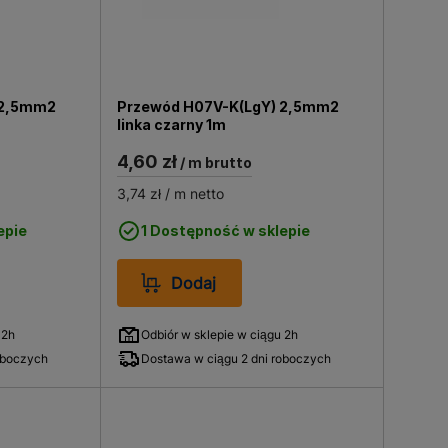
 2,5mm2
Przewód H07V-K(LgY) 2,5mm2
linka czarny 1m
4,60 zł
/ m brutto
3,74 zł
/ m netto
epie
1 Dostępność w sklepie
Dodaj
 2h
Odbiór w sklepie w ciągu 2h
oboczych
Dostawa w ciągu 2 dni roboczych