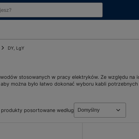
DY, LgY
wodów stosowanych w pracy elektryków. Ze względu na ic
, aby można było łatwo dokonać wyboru kabli potrzebnych 
ach.
owania, wykorzystywane są do układania na stałe w insta
produkty posortowane według
nież do połączenia ruchomych elementów wewnątrz maszy
formatyce, przemyśle samochodowym, branży RTV i AGD ora
eszczeniach zarówno na tynku, jak i pod tynkiem. W związ
niczych.