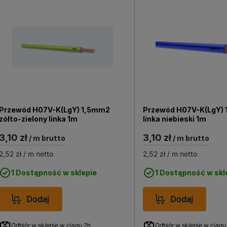
Przewód H07V-K(LgY) 1,5mm2
Przewód H07V-K(LgY)
zółto-zielony linka 1m
linka niebieski 1m
3,10 zł
3,10 zł
/ m brutto
/ m brutto
2,52 zł
/ m netto
2,52 zł
/ m netto
1 Dostępność w sklepie
1 Dostępność w skl
Dodaj
Dodaj
Odbiór w sklepie w ciągu 2h
Odbiór w sklepie w ciągu