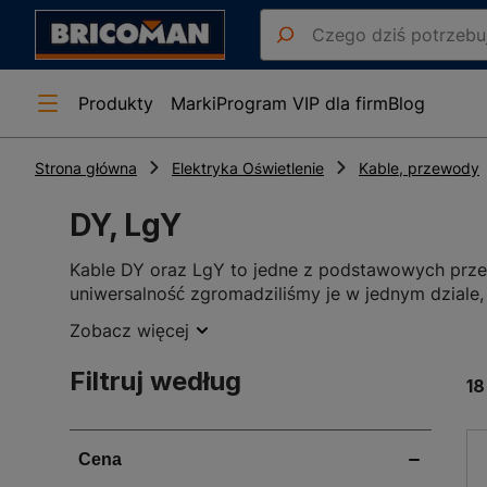
Produkty
Marki
Program VIP dla firm
Blog
Strona główna
Elektryka Oświetlenie
Kable, przewody
DY, LgY
Kable DY oraz LgY to jedne z podstawowych prze
uniwersalność zgromadziliśmy je w jednym dziale
elektrycznych lub tworzeniu połączeń w urządzeni
Zobacz więcej
Zastosowanie kabli DY i LgY
Kable LgY, zwane też przewodami ogólnego zastos
Filtruj według
18
pomieszczeniach suchych, choć stosowane są rów
zastosowanie w elektronice, automatyce, telein
Kable DY nadają się do układania w suchych pomi
podłączania urządzeń oświetleniowych czy sterow
Przewody DY i LgY w sklepach Bricoman