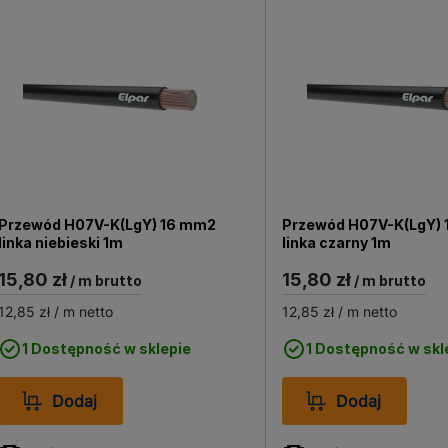
awane na metry bieżące, a zatem możesz kupić dokładnie ta
óżnych przekrojach i w wielu kolorach, co pomoże Ci w s
Przewód H07V-K(LgY) 16 mm2
Przewód H07V-K(LgY)
linka niebieski 1m
linka czarny 1m
15,80 zł
15,80 zł
/ m brutto
/ m brutto
12,85 zł
/ m netto
12,85 zł
/ m netto
1 Dostępność w sklepie
1 Dostępność w skl
Dodaj
Dodaj