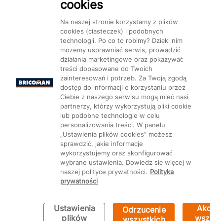
cookies
Na naszej stronie korzystamy z plików
cookies (ciasteczek) i podobnych
technologii. Po co to robimy? Dzięki nim
Mapa Strony:
Kategorie
Produkty
Marki
CMS
możemy usprawniać serwis, prowadzić
działania marketingowe oraz pokazywać
treści dopasowane do Twoich
zainteresowań i potrzeb. Za Twoją zgodą
dostęp do informacji o korzystaniu przez
Ciebie z naszego serwisu mogą mieć nasi
partnerzy, którzy wykorzystują pliki cookie
Ustawienia plików cookie
lub podobne technologie w celu
personalizowania treści. W panelu
„Ustawienia plików cookies” możesz
sprawdzić, jakie informacje
wykorzystujemy oraz skonfigurować
wybrane ustawienia. Dowiedz się więcej w
naszej polityce prywatności.
Polityka
prywatności
Ustawienia
Akcep
Odrzucenie
Bricoman 2026 ©
plików
wszyst
wszystkich