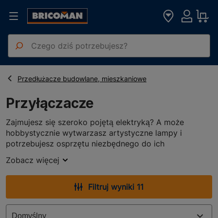
Strona główna
Elektryka Oświetlenie
Przyłączacze
Przedłużacze budowlane, mieszkaniowe
Przyłączacze
Zajmujesz się szeroko pojętą elektryką? A może
hobbystycznie wytwarzasz artystyczne lampy i
potrzebujesz osprzętu niezbędnego do ich
prawidłowego działania? W takim razie przyjrzyj się
Zobacz więcej
zgromadzonym w prezentowanym dziale
produktowym przyłączaczom i sprawdź, które z nich
będą dla Ciebie pożyteczne.
Filtruj wyniki 11
Szerokie zastosowanie przyłączaczy
Przyłączacze, czyli przewody zakończone wtyczką,