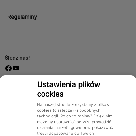
Regulaminy
Śledź nas!
Dostępność
Ustawienia plików
cookies
Na naszej stronie korzystamy z plików
cookies (ciasteczek) i podobnych
technologii. Po co to robimy? Dzięki nim
Mapa Strony:
Kategorie
Produkty
Marki
CMS
możemy usprawniać serwis, prowadzić
działania marketingowe oraz pokazywać
treści dopasowane do Twoich