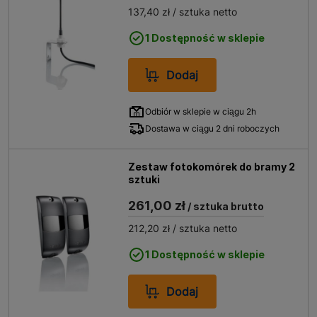
można szybko i sprawnie przemieszczać się po posesji,
137,40 zł
/ sztuka netto
a także zwiększyć poziom ochrony i bezpieczeństwa
swojego domu lub firmy.
1 Dostępność w sklepie
Warto również wspomnieć, że dostępne są różne
Dodaj
rodzaje zestawów do otwierania bram, które mogą być
dopasowane do indywidualnych potrzeb i preferencji
Odbiór w sklepie w ciągu 2h
klienta.
Dostawa w ciągu 2 dni roboczych
Zestaw fotokomórek do bramy 2
sztuki
261,00 zł
/ sztuka brutto
212,20 zł
/ sztuka netto
1 Dostępność w sklepie
Dodaj