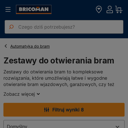
Strona główna
Elektryka Oświetlenie
Zestawy do otwierania bram
Automatyka do bram
Zestawy do otwierania bram
Zestawy do otwierania bram to kompleksowe
rozwiązania, które umożliwiają łatwe i wygodne
otwieranie bram wjazdowych, garażowych, czy też
przemysłowych. Dzięki nim można zdalnie sterować
Zobacz więcej
bramą za pomocą pilota lub telefonu komórkowego, co
zapewnia wygodę i bezpieczeństwo użytkowania.
Z czego składa się zestaw do
Filtruj wyniki 8
otwierania bram?