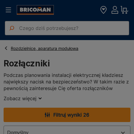
Strona główna
Elektryka Oświetlenie
Rozłączniki
Rozdzielnice, aparatura modułowa
Rozłączniki
Podczas planowania instalacji elektrycznej kładziesz
największy nacisk na bezpieczeństwo? W takim razie z
pewnością zainteresuje Cię oferta rozłączników
zgromadzonych w prezentowanym dziale. Dowiedz się,
Zobacz więcej
czym są i do czego służą oraz jak możesz zastosować
je w domowej sieci elektrycznej.
Ważna rola rozłączników
Filtruj wyniki 26
Rozłączniki są elementami, których nie może zabraknąć
w rozdzielnicach tablicowych. Dają one bowiem dużą