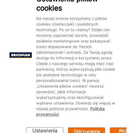
cookies
Na naszej stronie korzystamy z plików
cookies (ciasteczek) i podobnych
technologii. Po co to robimy? Dzięki nim
Mapa Strony:
Kategorie
Produkty
Marki
CMS
możemy usprawniać serwis, prowadzić
działania marketingowe oraz pokazywać
treści dopasowane do Twoich
zainteresowań i potrzeb. Za Twoją zgodą
dostęp do informacji o korzystaniu przez
Ciebie z naszego serwisu mogą mieć nasi
partnerzy, którzy wykorzystują pliki cookie
Ustawienia plików cookie
lub podobne technologie w celu
personalizowania treści. W panelu
„Ustawienia plików cookies” możesz
sprawdzić, jakie informacje
wykorzystujemy oraz skonfigurować
wybrane ustawienia. Dowiedz się więcej w
naszej polityce prywatności.
Polityka
prywatności
Ustawienia
Akcep
Odrzucenie
Bricoman 2026 ©