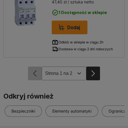
47,40 zł
/ sztuka netto
1 Dostępność w sklepie
Dodaj
Odbiór w sklepie w ciągu 2h
Dostawa w ciągu 2 dni roboczych
Odkryj również
Bezpieczniki
Elementy automatyki
Ograniczn