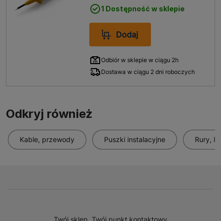
1 Dostępność w sklepie
Dodaj
Odbiór w sklepie w ciągu 2h
Dostawa w ciągu 2 dni roboczych
Odkryj również
Kable, przewody
Puszki instalacyjne
Rury, li
Twój sklep, Twój punkt kontaktowy