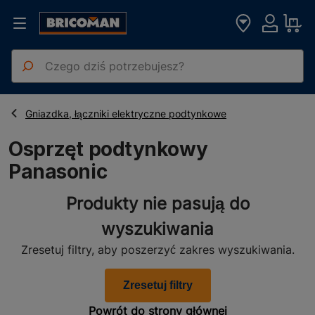
Strona główna
Elektryka Oświetlenie
Osprzęt podtynkowy Panasonic
Gniazdka, łączniki elektryczne podtynkowe
Osprzęt podtynkowy
Panasonic
Produkty nie pasują do
wyszukiwania
Zresetuj filtry, aby poszerzyć zakres wyszukiwania.