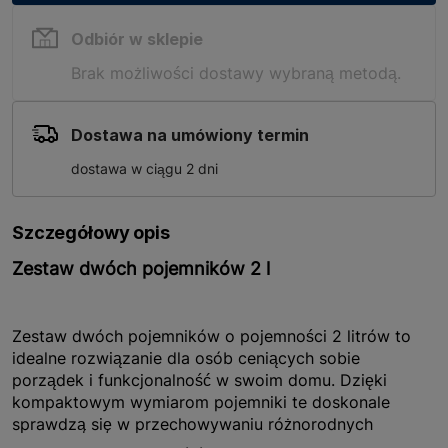
Odbiór w sklepie
Brak możliwości dostawy wybraną metodą.
Dostawa na umówiony termin
dostawa w ciągu 2 dni
Szczegółowy opis
Zestaw dwóch pojemników 2 l
Zestaw dwóch pojemników o pojemności 2 litrów to
idealne rozwiązanie dla osób ceniących sobie
porządek i funkcjonalność w swoim domu. Dzięki
kompaktowym wymiarom pojemniki te doskonale
sprawdzą się w przechowywaniu różnorodnych
przedmiotów, od artykułów spożywczych po drobne