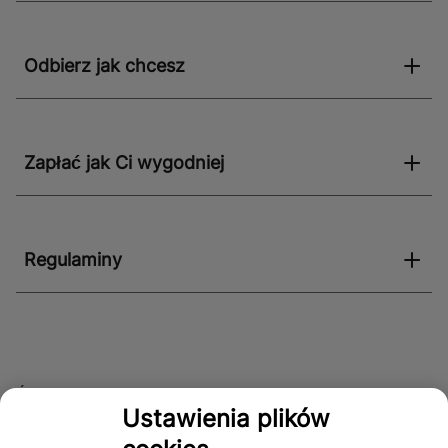
Odbierz jak chcesz
Zapłać jak Ci wygodniej
Regulaminy
Śledź nas!
Ustawienia plików