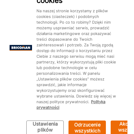
cookies
Dostępność
Na naszej stronie korzystamy z plików
cookies (ciasteczek) i podobnych
technologii. Po co to robimy? Dzięki nim
możemy usprawniać serwis, prowadzić
działania marketingowe oraz pokazywać
treści dopasowane do Twoich
Mapa Strony:
Kategorie
Produkty
Marki
CMS
zainteresowań i potrzeb. Za Twoją zgodą
dostęp do informacji o korzystaniu przez
Ciebie z naszego serwisu mogą mieć nasi
partnerzy, którzy wykorzystują pliki cookie
lub podobne technologie w celu
personalizowania treści. W panelu
„Ustawienia plików cookies” możesz
Ustawienia plików cookie
sprawdzić, jakie informacje
wykorzystujemy oraz skonfigurować
wybrane ustawienia. Dowiedz się więcej w
naszej polityce prywatności.
Polityka
prywatności
Ustawienia
Akcep
Odrzucenie
plików
wszyst
wszystkich