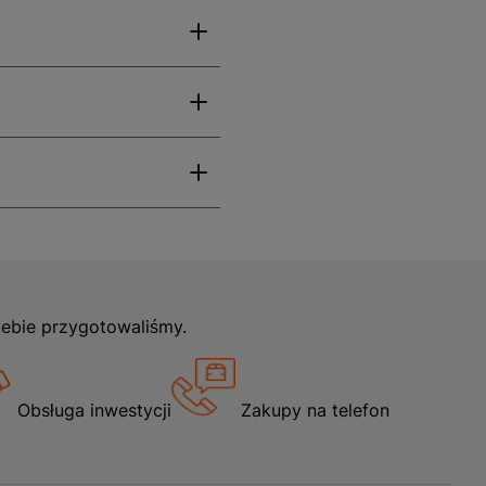
alii i dwóm bocznym
u.
iatroszczelnością, co
ia, że jest łatwa do
 10 cm wysokości i 58 cm
ancję, co świadczy o jej
iebie przygotowaliśmy.
ktywności na świeżym
 dni. Dzięki swojej
Obsługa inwestycji
Zakupy na telefon
onie natury. Jej
ynią ją niezbędnym
i warunkami