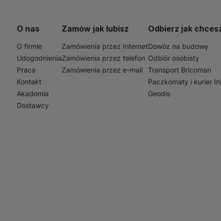
O nas
Zamów jak lubisz
Odbierz jak chces
O firmie
Zamówienia przez Internet
Dowóz na budowę
Udogodnienia
Zamówienia przez telefon
Odbiór osobisty
Praca
Zamówienia przez e-mail
Transport Bricoman
Kontakt
Paczkomaty i kurier I
Akadomia
Geodis
Dostawcy