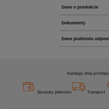
co gwarantuje jej wysoką 
kieszeniom zapinanym na s
Jakie właściwości i za
Kurtka MAX NEO LIGHT Cer
czyni ją idealnym wyborem 
spakowania i transportu, 
szerokości, przy wadze za
trwałości i niezawodności.
Zastosowanie kurtki o
Każdego dnia profesjo
Kurtka ocieplana MAX NE
powietrzu, takie jak space
Sposoby płatności
Transport
funkcjonalności i nowoczes
uniwersalny styl i praktyc
elementem garderoby każd