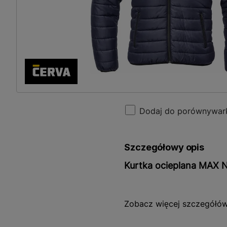
Dodaj do porównywar
Szczegółowy opis
Kurtka ocieplana MAX N
Kurtka ocieplana MAX NEO 
Zobacz więcej szczegółó
jednocześnie ciepłej odzi
dzięki gramaturze materia