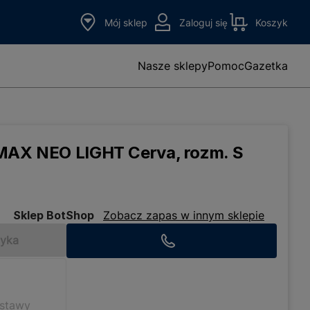
Mój sklep
Zaloguj się
Koszyk
Nasze sklepy
Pomoc
Gazetka
 MAX NEO LIGHT Cerva, rozm. S
Sklep BotShop
Zobacz zapas w innym sklepie
zyka
ostawy