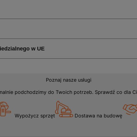
jakość i bezpieczeństwo użytkowania. Dzięki elastycznej t
uwak, jest nie tylko funkcjonalna, ale i wygodna w noszeni
lety ma kurtka ocieplana MAX NEO LIGHT Cerva?
va charakteryzuje się wysoką odpornością na wodę oraz w
na chłodniejsze i wietrzne dni. Jej lekka konstrukcja spraw
co potwierdzają wymiary transportowe: 42 cm głębokości,
ledwie 0,66 kg. Dodatkowo, kurtka posiada dwuletnią gwar
Poznaj nasze usługi
cieplanej MAX NEO LIGHT Cerva
nalnie podchodzimy do Twoich potrzeb. Sprawdź co dla C
O LIGHT Cerva jest doskonałym wyborem na różnorodne a
ry, trekking czy codzienne dojazdy do pracy w chłodniejsze
Wypożycz sprzęt
Dostawa na budowę
nemu designowi, sprawdzi się zarówno w mieście, jak i na ł
zne rozwiązania, takie jak kieszenie zapinane na suwak, cz
ej osoby ceniącej komfort i ochronę przed niekorzystnym