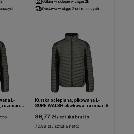
 2h
Odbiór w sklepie w ciągu 2h
oboczych
Dostawa w ciągu 2 dni roboczych
wana L-
Kurtka ocieplana, pikowana L-
 rozmiar:
SURE WALSH oliwkowa, rozmiar: S
89,77 zł
utto
/ sztuka brutto
72,98 zł
/ sztuka netto