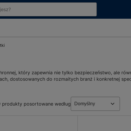
tki
hronnej, który zapewnia nie tylko bezpieczeństwo, ale rów
orach, dostosowanych do rozmaitych branż i konkretnej spec
9
produkty posortowane według
riałom nasze kurtki gwarantują pełną swobodę ruchu podcz
.
onną, zabezpieczając przed zimnem, deszczem czy wiatrem.
iają, że nasze produkty są idealnym wyborem do pracy w t