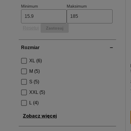
Kurtki dostępne online w sklepie Bricoman
Nasze kurtki wykonane są z wysokiej jakości mate
Resetuj
zastosowaniu nowoczesnych technologii i innowac
Dzięki naszym kurtkom możesz skutecznie zabezpi
prezentując się profesjonalnie i schludnie. Nie c
Zobacz więcej