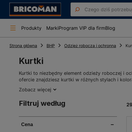
Produkty
Marki
Program VIP dla firm
Blog
Strona główna
BHP
Odzież robocza i ochronna
Kur
Kurtki
Kurtki to niezbędny element odzieży roboczej i oc
ofercie znajdziesz kurtki w różnych stylach i kol
Zobacz więcej
Kurtki - zastosowanie
Filtruj według
2
Dzięki ergonomicznym krojowi i elastycznym mate
wygodę użytkowania i wysoką efektywność pracy
Kurtki z naszej oferty pełnią także funkcję ochr
odblaskowe paski czy kaptury z regulacją, spraw