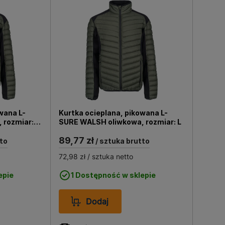
enia mechaniczne. Ponadto, dzięki
sku pracy, jednocześnie
wo i komfort pracy!
wana L-
Kurtka ocieplana, pikowana L-
 rozmiar:
SURE WALSH oliwkowa, rozmiar: L
89,77 zł
to
/ sztuka brutto
72,98 zł
/ sztuka netto
epie
1 Dostępność w sklepie
Dodaj