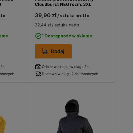
0
Cloudburst NEO rozm. 3XL
39,90 zł
tto
/ sztuka brutto
32,44 zł
/ sztuka netto
epie
1 Dostępność w sklepie
Dodaj
 2h
Odbiór w sklepie w ciągu 2h
oboczych
Dostawa w ciągu 2 dni roboczych