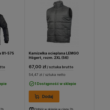
a 81-575
Kamizelka ocieplana LEMGO
Högert, rozm. 2XL (56)
67,00 zł
tto
/ sztuka brutto
54,47 zł
/ sztuka netto
epie
1 Dostępność w sklepie
Dodaj
 2h
Odbiór w sklepie w ciągu 2h