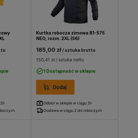
zowy
Kurtka robocza zimowa 81-575
XL
NEO, rozm. 2XL (56)
185,00 zł
tto
/ sztuka brutto
150,41 zł
/ sztuka netto
epie
1 Dostępność w sklepie
Dodaj
 2h
Odbiór w sklepie w ciągu 2h
oboczych
Dostawa w ciągu 2 dni roboczych