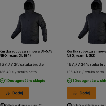
Kurtka robocza zimowa 81-575
Kurtka robocza zimow
NEO, rozm. XL (54)
NEO, rozm. L (52)
167,77 zł
167,77 zł
/ sztuka brutto
/ sztuka bru
136,40 zł
/ sztuka netto
136,40 zł
/ sztuka netto
1 Dostępność w sklepie
1 Dostępność w skl
Dodaj
Dodaj
Odbiór w sklepie w ciągu 2h
Odbiór w sklepie w ciągu