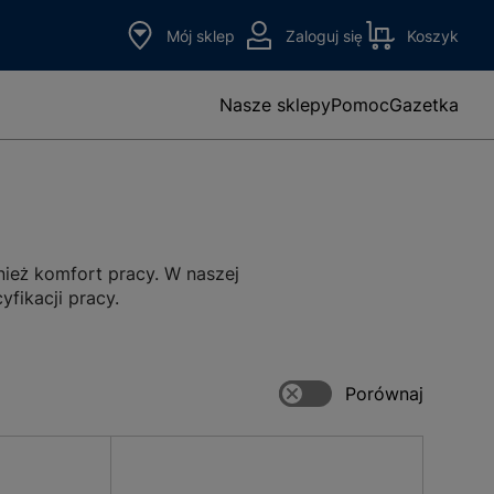
Mój sklep
Zaloguj się
Koszyk
Nasze sklepy
Pomoc
Gazetka
nież komfort pracy. W naszej
yfikacji pracy.
as pracy, co przekłada się na
 Dodatkowe elementy, takie jak
rudnych warunkach.