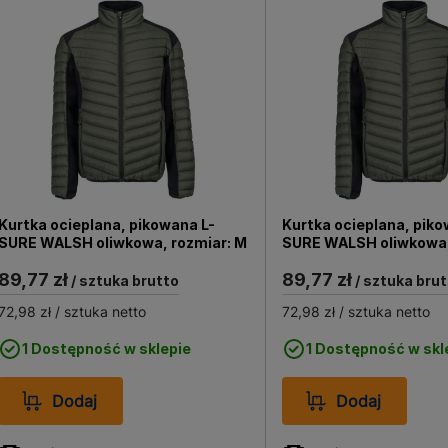
riałów, które zapewniają trwałość i odporność na uszkodz
yjnych rozwiązań, są łatwe w czyszczeniu i utrzymaniu.
eczyć swoje ciało przed niebezpieczeństwami na stanowi
zekaj, wybierz nasze produkty, dbając o swoje bezpieczeńst
Kurtka ocieplana, pikowana L-
Kurtka ocieplana, piko
SURE WALSH oliwkowa, rozmiar: M
SURE WALSH oliwkowa,
XL
89,77 zł
89,77 zł
/ sztuka brutto
/ sztuka brut
72,98 zł
/ sztuka netto
72,98 zł
/ sztuka netto
1 Dostępność w sklepie
1 Dostępność w skl
Dodaj
Dodaj