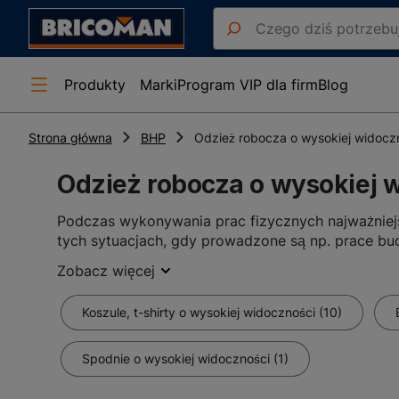
Produkty
Marki
Program VIP dla firm
Blog
Strona główna
BHP
Odzież robocza o wysokiej widocz
Odzież robocza o wysokiej 
Podczas wykonywania prac fizycznych najważniej
tych sytuacjach, gdy prowadzone są np. prace bu
każda osoba znajdująca się na placu budowy była
Zobacz więcej
o wysokiej widoczności.
Koszule, t-shirty o wysokiej widoczności (10)
W tym dziale znajdziesz wszystkie ubrania w ja
kurtki oraz spodnie
. Wyróżnia je nie tylko inten
poziom bezpieczeństwa również po zmroku.
Spodnie o wysokiej widoczności (1)
Oprócz standardowej odzieży roboczej o wysokie