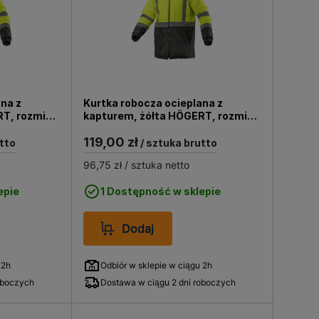
na z
Kurtka robocza ocieplana z
T, rozmiar:
kapturem, żółta HÖGERT, rozmiar:
2XL/56
119,00 zł
tto
/ sztuka brutto
96,75 zł
/ sztuka netto
epie
1 Dostępność w sklepie
Dodaj
 2h
Odbiór w sklepie w ciągu 2h
oboczych
Dostawa w ciągu 2 dni roboczych