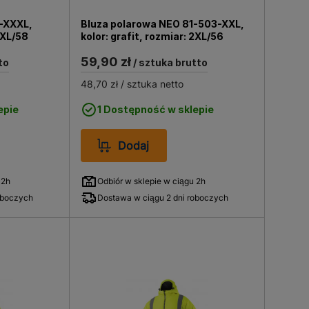
-XXXL,
Bluza polarowa NEO 81-503-XXL,
3XL/58
kolor: grafit, rozmiar: 2XL/56
59,90 zł
to
/ sztuka brutto
48,70 zł
/ sztuka netto
epie
1 Dostępność w sklepie
Dodaj
 2h
Odbiór w sklepie w ciągu 2h
oboczych
Dostawa w ciągu 2 dni roboczych