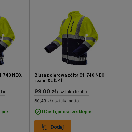
1-740 NEO,
Bluza polarowa żółta 81-740 NEO,
rozm. XL (54)
99,00 zł
tto
/ sztuka brutto
80,49 zł
/ sztuka netto
epie
1 Dostępność w sklepie
Dodaj