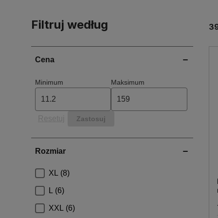
osoby, które wizytują place robót, a którym nale
każdym gospodarstwie domowym. Jeśli np. Twoje 
Filtruj według
3
zakładało je na odzież wierzchnią. Kamizelka po z
Resetuj