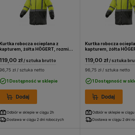
Kurtka robocza ocieplana z
Kurtka robocza ociepla
kapturem, żółta HÖGERT, rozmiar:
kapturem, żółta HÖGER
XL/54
L/52
119,00 zł
119,00 zł
/ sztuka brutto
/ sztuka bru
96,75 zł
/ sztuka netto
96,75 zł
/ sztuka netto
1 Dostępność w sklepie
1 Dostępność w skl
Dodaj
Dodaj
Odbiór w sklepie w ciągu 2h
Odbiór w sklepie w ciągu
Dostawa w ciągu 2 dni roboczych
Dostawa w ciągu 2 dni r