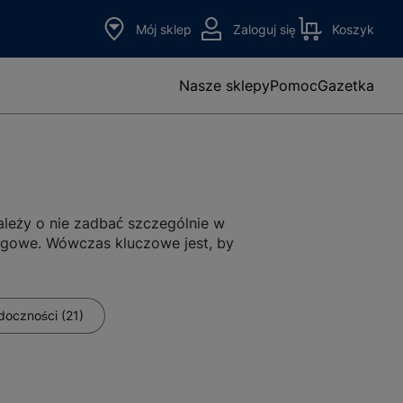
Mój sklep
Zaloguj się
Koszyk
Nasze sklepy
Pomoc
Gazetka
leży o nie zadbać szczególnie w
ogowe. Wówczas kluczowe jest, by
 szeroką ofertę odzieży roboczej
idoczności (21)
sz neonowe
koszule i t-shirty, bluzy,
dblaskowe, zapewniające wyższy
k odblaskowych
. Zakładać je będą