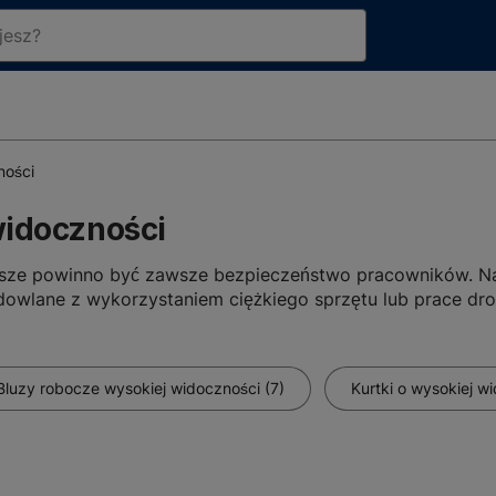
ności
widoczności
sze powinno być zawsze bezpieczeństwo pracowników. Na
dowlane z wykorzystaniem ciężkiego sprzętu lub prace dr
 dobrze widoczna dla innych. Dlatego też przygotowaliśmy
Bluzy robocze wysokiej widoczności (7)
Kurtki o wysokiej w
skrawych, rzucających się w oczy kolorach. Do wyboru ma
sywna barwa, lecz również naszyte na materiały elementy o
j widoczności warto mieć pod ręką także
zestaw kamizele