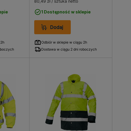
80,49 zł
/ sztuka netto
epie
1 Dostępność w sklepie
Dodaj
 2h
Odbiór w sklepie w ciągu 2h
oboczych
Dostawa w ciągu 2 dni roboczych