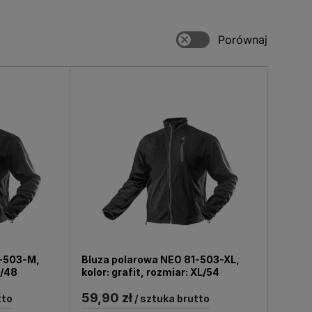
izelki przydadzą się także w
dla własnego bezpieczeństwa
w torbie czy plecaku.
1-503-M,
Bluza polarowa NEO 81-503-XL,
S/48
kolor: grafit, rozmiar: XL/54
59,90 zł
tto
/ sztuka brutto