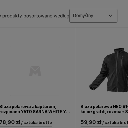
ży również zapewnić maksymalne bezpieczeństwo. Takie kam
dziecko wraca do domu ze szkoły po zmroku, warto, by 
9
produkty posortowane według
łożeniu zajmuje mało miejsca, więc można ją zawsze nosić 
Bluza polarowa z kapturem,
Bluza polarowa NEO 8
rozpinana YATO SARNA WHITE YT-
kolor: grafit, rozmiar: 
79176 rozm: S
78,90 zł
59,90 zł
/ sztuka brutto
/ sztuka bru