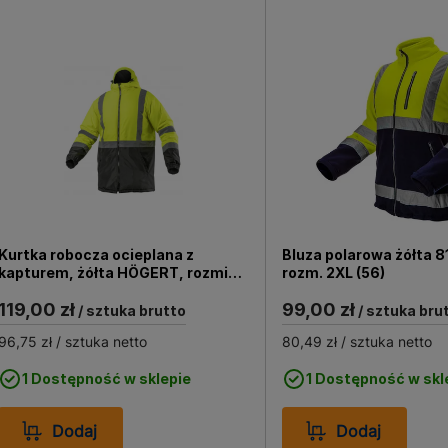
Kurtka robocza ocieplana z
Bluza polarowa żółta 8
kapturem, żółta HÖGERT, rozmiar:
rozm. 2XL (56)
M/50
119,00 zł
99,00 zł
/ sztuka brutto
/ sztuka bru
96,75 zł
/ sztuka netto
80,49 zł
/ sztuka netto
1 Dostępność w sklepie
1 Dostępność w skl
Dodaj
Dodaj