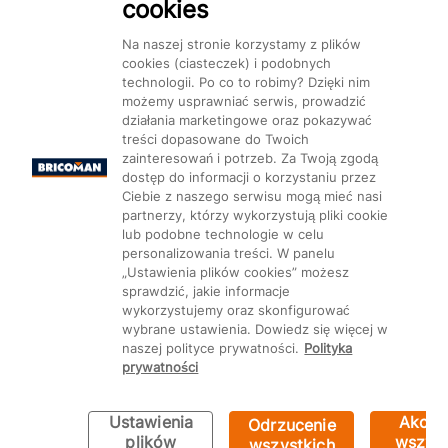
cookies
Na naszej stronie korzystamy z plików
cookies (ciasteczek) i podobnych
technologii. Po co to robimy? Dzięki nim
Mapa Strony:
Kategorie
Produkty
Marki
CMS
możemy usprawniać serwis, prowadzić
działania marketingowe oraz pokazywać
treści dopasowane do Twoich
zainteresowań i potrzeb. Za Twoją zgodą
dostęp do informacji o korzystaniu przez
Ciebie z naszego serwisu mogą mieć nasi
partnerzy, którzy wykorzystują pliki cookie
Ustawienia plików cookie
lub podobne technologie w celu
personalizowania treści. W panelu
„Ustawienia plików cookies” możesz
sprawdzić, jakie informacje
wykorzystujemy oraz skonfigurować
wybrane ustawienia. Dowiedz się więcej w
naszej polityce prywatności.
Polityka
prywatności
Ustawienia
Akcep
Odrzucenie
Bricoman 2026 ©
plików
wszyst
wszystkich