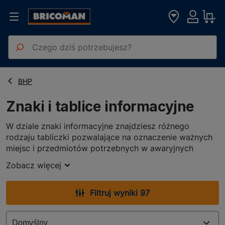
Strona główna
Znaki i tablice informacyjne
BHP
Znaki i tablice informacyjne
W dziale znaki informacyjne znajdziesz różnego
rodzaju tabliczki pozwalające na oznaczenie ważnych
miejsc i przedmiotów potrzebnych w awaryjnych
sytuacjach. Jeśli więc wyposażasz budynek lub lokal
Zobacz więcej
użytkowy, koniecznie zapoznaj się z produktami
zawartymi w tej kategorii.
Filtruj wyniki 97
Wśród
znaków informacyjnych
znajdziesz plakietki
przeznaczone do umieszczania na drzwiach. Za ich