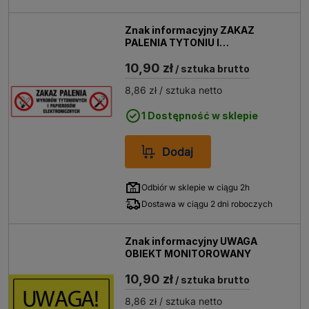
Znak informacyjny ZAKAZ
PALENIA TYTONIU I
PAPIEROSÓW
10,90 zł
ELEKTRONICZNYCH
/ sztuka brutto
8,86 zł
/ sztuka netto
1 Dostępność w sklepie
Dodaj
Odbiór w sklepie w ciągu 2h
Dostawa w ciągu 2 dni roboczych
Znak informacyjny UWAGA
OBIEKT MONITOROWANY
10,90 zł
/ sztuka brutto
8,86 zł
/ sztuka netto