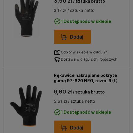
3,90 zł
/ sztuka brutto
dostępne w naszym sklepie! Ochrona dłoni nigdy nie
3,17 zł
/ sztuka netto
była prostsza i skuteczniejsza!
1 Dostępność w sklepie
Dodaj
Odbiór w sklepie w ciągu 2h
Dostawa w ciągu 2 dni roboczych
Rękawice nakrapiane pokryte
gumą 97-620 NEO, rozm. 9 (L)
6,90 zł
/ sztuka brutto
5,61 zł
/ sztuka netto
1 Dostępność w sklepie
Dodaj