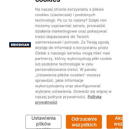
Na naszej stronie korzystamy z plików
cookies (ciasteczek) i podobnych
technologii. Po co to robimy? Dzięki nim
Mapa Strony:
Kategorie
Produkty
Marki
CMS
możemy usprawniać serwis, prowadzić
działania marketingowe oraz pokazywać
treści dopasowane do Twoich
zainteresowań i potrzeb. Za Twoją zgodą
dostęp do informacji o korzystaniu przez
Ciebie z naszego serwisu mogą mieć nasi
partnerzy, którzy wykorzystują pliki cookie
Ustawienia plików cookie
lub podobne technologie w celu
personalizowania treści. W panelu
„Ustawienia plików cookies” możesz
sprawdzić, jakie informacje
wykorzystujemy oraz skonfigurować
wybrane ustawienia. Dowiedz się więcej w
naszej polityce prywatności.
Polityka
prywatności
Ustawienia
Akcep
Odrzucenie
Bricoman 2026 ©
plików
wszyst
wszystkich