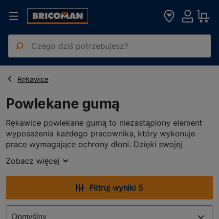
Strona główna
BHP
Powlekane gumą
Rękawice
Powlekane gumą
Rękawice powlekane gumą to niezastąpiony element
wyposażenia każdego pracownika, który wykonuje
prace wymagające ochrony dłoni. Dzięki swojej
specjalnej konstrukcji zapewniają one nie tylko
Zobacz więcej
doskonałą ochronę przed urazami mechanicznymi, ale
także skutecznie chronią skórę przed substancjami
chemicznymi i zmiennymi warunkami atmosferycznymi.
Filtruj wyniki 5
Rękawice powlekane gumą - zalety