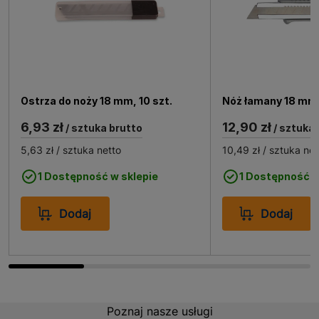
Ostrza do noży 18 mm, 10 szt.
Nóż łamany 18 mm
6,93 zł
12,90 zł
/ sztuka brutto
/ sztuka 
5,63 zł
/ sztuka netto
10,49 zł
/ sztuka net
1 Dostępność w sklepie
1 Dostępność w
Dodaj
Dodaj
Poznaj nasze usługi