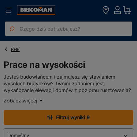
Strona główna
Prace na wysokości
BHP
Prace na wysokości
Jesteś budowlańcem i zajmujesz się stawianiem
wysokich budynków? Twoim zadaniem jest
wykańczanie elewacji domów z poziomu rusztowania?
A może jesteś dekarzem lub kominiarzem i często
Zobacz więcej
chodzisz po dachach? Podczas wykonywania prac na
wysokościach konieczne jest zaopatrzenie się w
akcesoria, które zapewnią Ci maksimum
Filtruj wyniki 9
bezpieczeństwa!