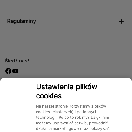
Regulaminy
Śledź nas!
Dostępność
Ustawienia plików
cookies
Na naszej stronie korzystamy z plików
cookies (ciasteczek) i podobnych
technologii. Po co to robimy? Dzięki nim
Mapa Strony:
Kategorie
Produkty
Marki
CMS
możemy usprawniać serwis, prowadzić
działania marketingowe oraz pokazywać