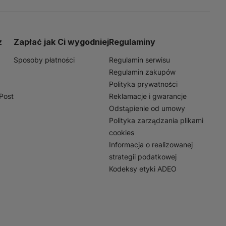
 służyć do
biurze pomoże w
soriów biurowych. Dzięki
ie porządek i estetykę w
z
Zapłać jak Ci wygodniej
Regulaminy
Sposoby płatności
Regulamin serwisu
Regulamin zakupów
Polityka prywatności
nPost
Reklamacje i gwarancje
Odstąpienie od umowy
Polityka zarządzania plikami
cookies
Informacja o realizowanej
strategii podatkowej
Kodeksy etyki ADEO