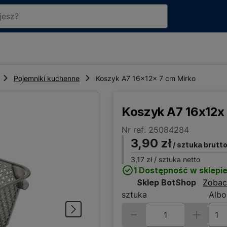
Pojemniki kuchenne
Koszyk A7 16x12x 7 cm Mirko
Koszyk A7 16x12x
Nr ref: 25084284
3,90 zł
/ sztuka brutt
3,17 zł
/ sztuka netto
1 Dostępność w sklepi
Sklep BotShop
Zobac
sztuka
Albo