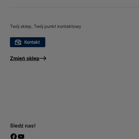
Koszyk A7 znajduje szerok
przechowywania drobnych p
organizacji biurka, utrzy
swojej uniwersalności Kos
Twój sklep, Twój punkt kontaktowy
codziennym życiu.
Kontakt
Zmień sklep
Śledź nas!