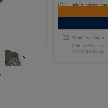
Osiągnięto maksymalną i
Odbiór w sklepie
Brak możliwości d
wybraną metodą.
ki