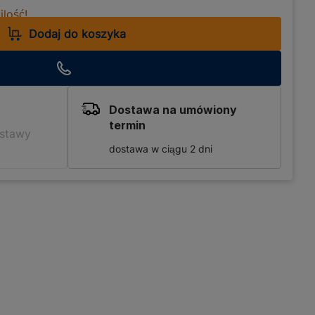
lość!
Dodaj do koszyka
Dostawa na umówiony
termin
ostawy
dostawa w ciągu 2 dni