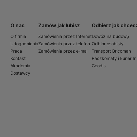
ie zastosowanie zarówno w domach, jak i w biurach. Może
rzedmiotów w łazience, kuchni, sypialni czy salonie. W 
mując porządek wśród długopisów, notatek czy innych akce
zyk A7 jest idealnym rozwiązaniem dla osób ceniących sob
O nas
Zamów jak lubisz
Odbierz jak chces
O firmie
Zamówienia przez Internet
Dowóz na budowę
Udogodnienia
Zamówienia przez telefon
Odbiór osobisty
Praca
Zamówienia przez e-mail
Transport Bricoman
Kontakt
Paczkomaty i kurier I
Akadomia
Geodis
Dostawcy