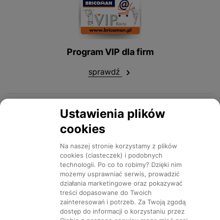
transport i instalację. Dodatkowo, produkt objęty jest 2-
remontach, gdzie potrzebne są szybkie i efektywne
letnią gwarancją, co potwierdza jego wysoką jakość i
rozwiązania. Może być również używana do tworzenia
niezawodność.
osłon ochronnych, co jest szczególnie przydatne w
miejscach, gdzie wymagane jest zabezpieczenie przed
kurzem, wilgocią czy innymi czynnikami zewnętrznymi.
Program VIP dla firm
Dzięki swoim właściwościom, folia ta jest również popularna
w przemyśle i rzemiośle, gdzie służy do produkcji różnego
sprawdź
rodzaju osłon i zabezpieczeń.
Ustawienia plików
Twój sklep
cookies
Śledź nas!
Na naszej stronie korzystamy z plików
cookies (ciasteczek) i podobnych
technologii. Po co to robimy? Dzięki nim
O nas
możemy usprawniać serwis, prowadzić
działania marketingowe oraz pokazywać
Zamów jak lubisz
treści dopasowane do Twoich
zainteresowań i potrzeb. Za Twoją zgodą
Odbierz jak chcesz
dostęp do informacji o korzystaniu przez