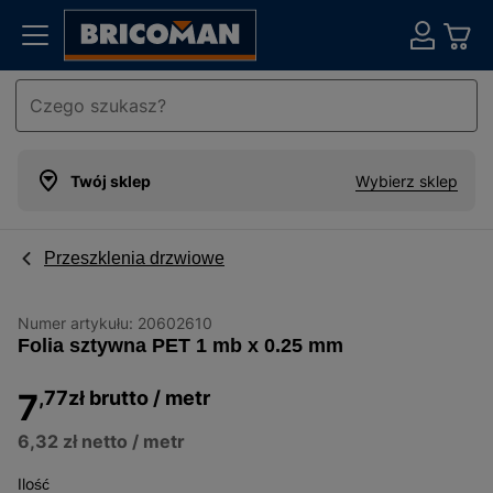
Twój sklep
Wybierz sklep
Przeszklenia drzwiowe
Numer artykułu:
20602610
Folia sztywna PET 1 mb x 0.25 mm
7
,77
zł
brutto
/ metr
6,32 zł
netto
/ metr
Ilość