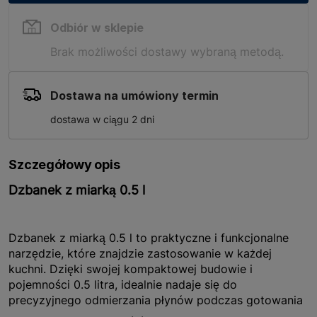
Odbiór w sklepie
Brak możliwości dostawy wybraną metodą.
Dostawa na umówiony termin
dostawa w ciągu 2 dni
Szczegółowy opis
Dzbanek z miarką 0.5 l
Dzbanek z miarką 0.5 l to praktyczne i funkcjonalne
narzędzie, które znajdzie zastosowanie w każdej
kuchni. Dzięki swojej kompaktowej budowie i
pojemności 0.5 litra, idealnie nadaje się do
precyzyjnego odmierzania płynów podczas gotowania
czy pieczenia. Wykonany z wysokiej jakości