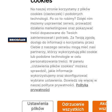
cookies
Dostępność
Na naszej stronie korzystamy z plików
cookies (ciasteczek) i podobnych
technologii. Po co to robimy? Dzięki nim
możemy usprawniać serwis, prowadzić
działania marketingowe oraz pokazywać
treści dopasowane do Twoich
Mapa Strony:
Kategorie
Produkty
Marki
CMS
zainteresowań i potrzeb. Za Twoją zgodą
dostęp do informacji o korzystaniu przez
Ciebie z naszego serwisu mogą mieć nasi
partnerzy, którzy wykorzystują pliki cookie
lub podobne technologie w celu
personalizowania treści. W panelu
„Ustawienia plików cookies” możesz
Ustawienia plików cookie
sprawdzić, jakie informacje
wykorzystujemy oraz skonfigurować
wybrane ustawienia. Dowiedz się więcej w
naszej polityce prywatności.
Polityka
prywatności
Ustawienia
Akcep
Odrzucenie
plików
wszyst
wszystkich