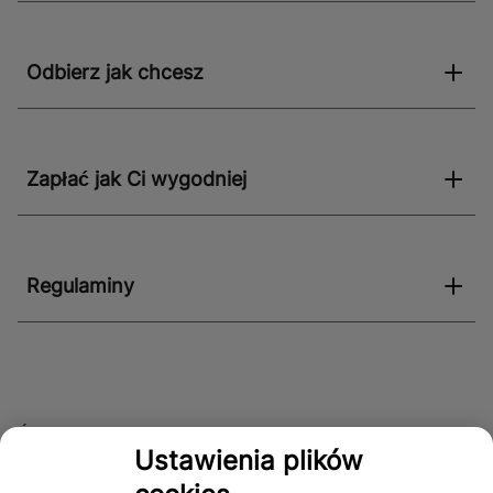
Odbierz jak chcesz
Zapłać jak Ci wygodniej
Regulaminy
Śledź nas!
Ustawienia plików