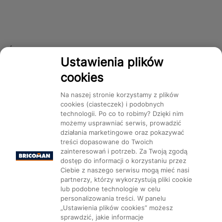
Śledź nas!
Ustawienia plików
cookies
Dostępność
Na naszej stronie korzystamy z plików
cookies (ciasteczek) i podobnych
technologii. Po co to robimy? Dzięki nim
możemy usprawniać serwis, prowadzić
działania marketingowe oraz pokazywać
treści dopasowane do Twoich
Mapa Strony:
Kategorie
Produkty
Marki
CMS
zainteresowań i potrzeb. Za Twoją zgodą
dostęp do informacji o korzystaniu przez
Ciebie z naszego serwisu mogą mieć nasi
partnerzy, którzy wykorzystują pliki cookie
lub podobne technologie w celu
personalizowania treści. W panelu
„Ustawienia plików cookies” możesz
Ustawienia plików cookie
sprawdzić, jakie informacje