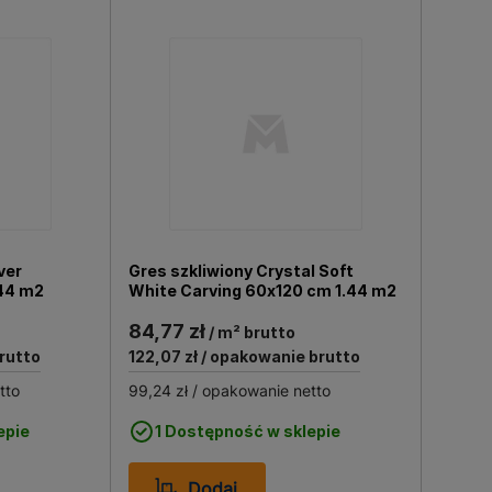
ver
Gres szkliwiony Crystal Soft
44 m2
White Carving 60x120 cm 1.44 m2
84,77 zł
/ m² brutto
rutto
122,07 zł
/ opakowanie brutto
tto
99,24 zł
/ opakowanie netto
epie
1 Dostępność w sklepie
Dodaj