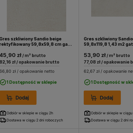
Gres szkliwiony Sandio beige
Gres szkliwiony Sandio
rektyfikowany 59,8x59,8 cm gat.
59,8x119,8 1,43 m2 gat
2 1,79 m2
45,90 zł
53,90 zł
/ m² brutto
/ m² brutto
82,16 zł
/ opakowanie brutto
77,08 zł
/ opakowanie b
66,80 zł
/ opakowanie netto
62,67 zł
/ opakowanie ne
1 Dostępność w sklepie
1 Dostępność w skl
Dodaj
Dodaj
Odbiór w sklepie w ciągu 2h
Odbiór w sklepie w ciągu
Dostawa w ciągu 2 dni roboczych
Dostawa w ciągu 2 dni r