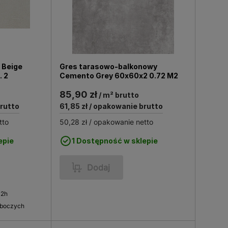
 Beige
Gres tarasowo-balkonowy
. 2
Cemento Grey 60x60x2 0.72 M2
85,90 zł
/ m² brutto
rutto
61,85 zł
/ opakowanie brutto
tto
50,28 zł
/ opakowanie netto
epie
1 Dostępność w sklepie
Dodaj
 2h
oboczych