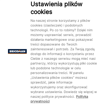
Ustawienia plików
cookies
Dostępność
Na naszej stronie korzystamy z plików
cookies (ciasteczek) i podobnych
technologii. Po co to robimy? Dzięki nim
możemy usprawniać serwis, prowadzić
działania marketingowe oraz pokazywać
treści dopasowane do Twoich
Mapa Strony:
Kategorie
Produkty
Marki
CMS
zainteresowań i potrzeb. Za Twoją zgodą
dostęp do informacji o korzystaniu przez
Ciebie z naszego serwisu mogą mieć nasi
partnerzy, którzy wykorzystują pliki cookie
lub podobne technologie w celu
personalizowania treści. W panelu
„Ustawienia plików cookies” możesz
Ustawienia plików cookie
sprawdzić, jakie informacje
wykorzystujemy oraz skonfigurować
wybrane ustawienia. Dowiedz się więcej w
naszej polityce prywatności.
Polityka
prywatności