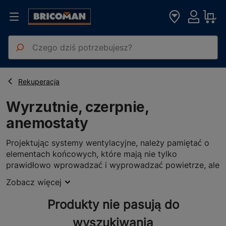
Strona główna
OZE
Wyrzutnie, czerpnie, anemostaty
Rekuperacja
Wyrzutnie, czerpnie,
anemostaty
Projektując systemy wentylacyjne, należy pamiętać o
elementach końcowych, które mają nie tylko
prawidłowo wprowadzać i wyprowadzać powietrze, ale
też prezentować się na tyle estetycznie, żeby pasować
Zobacz więcej
do nowoczesnych przestrzeni. Zobacz, jakie wyrzutnie,
czerpnie i anemostaty znajdziesz w naszej ofercie!
Produkty nie pasują do
Wyrzutnie, czerpnie, anemostaty –
wyszukiwania