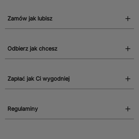
łatwo dopasować do wielu instalacji. W tym dziale
znajdziesz też tłumiki, dzięki którym możliwe jest
Zamów jak lubisz
ograniczenie hałasu generowanego przez wentylację.
Odbierz jak chcesz
Zapłać jak Ci wygodniej
Regulaminy