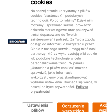
cookies
Na naszej stronie korzystamy z plików
cookies (ciasteczek) i podobnych
technologii. Po co to robimy? Dzięki nim
Mapa Strony:
Kategorie
Produkty
Marki
CMS
możemy usprawniać serwis, prowadzić
działania marketingowe oraz pokazywać
treści dopasowane do Twoich
zainteresowań i potrzeb. Za Twoją zgodą
dostęp do informacji o korzystaniu przez
Ciebie z naszego serwisu mogą mieć nasi
partnerzy, którzy wykorzystują pliki cookie
Ustawienia plików cookie
lub podobne technologie w celu
personalizowania treści. W panelu
„Ustawienia plików cookies” możesz
sprawdzić, jakie informacje
wykorzystujemy oraz skonfigurować
wybrane ustawienia. Dowiedz się więcej w
naszej polityce prywatności.
Polityka
prywatności
Ustawienia
Akcep
Odrzucenie
Bricoman 2026 ©
plików
wszyst
wszystkich