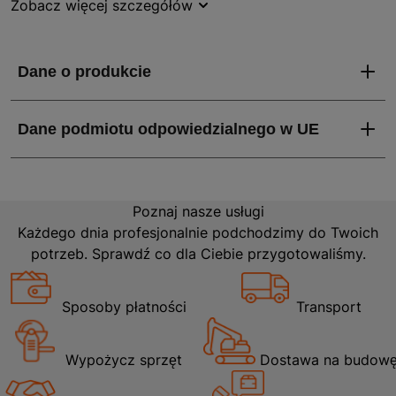
Zobacz więcej szczegółów
kompaktowy design sprawia, że latarka jest łatwa w
przechowywaniu i transporcie. Niezawodna, trwała i
energooszczędna - latarka czołowa Videx spełni
oczekiwania nawet najbardziej wymagających
użytkowników. Nie pozwól sobie na kompromisy -
wybierz latarkę, na którą zawsze możesz liczyć.
Poznaj nasze usługi
Każdego dnia profesjonalnie podchodzimy do Twoich
potrzeb. Sprawdź co dla Ciebie przygotowaliśmy.
Sposoby płatności
Transport
Wypożycz sprzęt
Dostawa na budow