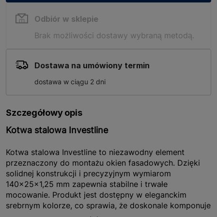
Odbiór w sklepie
Brak możliwości dostawy wybraną metodą.
Dostawa na umówiony termin
dostawa w ciągu 2 dni
Szczegółowy opis
Kotwa stalowa Investline
Kotwa stalowa Investline to niezawodny element
przeznaczony do montażu okien fasadowych. Dzięki
solidnej konstrukcji i precyzyjnym wymiarom
140x25x1,25 mm zapewnia stabilne i trwałe
mocowanie. Produkt jest dostępny w eleganckim
srebrnym kolorze, co sprawia, że doskonale komponuje
się z różnymi stylami. Kotwa jest częścią linii InvestLine,