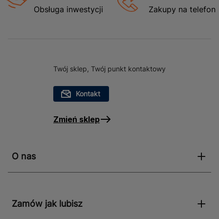
do montażu okien fasadowych, szczególnie w
Obsługa inwestycji
Zakupy na telefon
nowoczesnych budynkach, gdzie estetyka i
funkcjonalność idą w parze. Dzięki swojej
uniwersalności może być stosowana zarówno w
budynkach mieszkalnych, jak i komercyjnych. Jej
kompatybilność z profilami InvestLine i P-Line sprawia,
Twój sklep, Twój punkt kontaktowy
że jest wszechstronnym wyborem dla profesjonalistów
z branży budowlanej, którzy cenią sobie jakość i
Kontakt
niezawodność.
Zmień sklep
O nas
Zamów jak lubisz