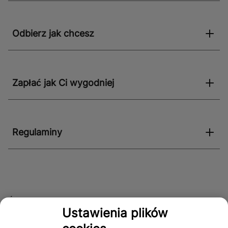
Odbierz jak chcesz
Zapłać jak Ci wygodniej
Regulaminy
Śledź nas!
Ustawienia plików