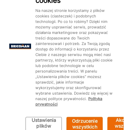
cookies
Dostępność
Na naszej stronie korzystamy z plików
cookies (ciasteczek) i podobnych
technologii. Po co to robimy? Dzięki nim
możemy usprawniać serwis, prowadzić
działania marketingowe oraz pokazywać
treści dopasowane do Twoich
Mapa Strony:
Kategorie
Produkty
Marki
CMS
zainteresowań i potrzeb. Za Twoją zgodą
dostęp do informacji o korzystaniu przez
Ciebie z naszego serwisu mogą mieć nasi
partnerzy, którzy wykorzystują pliki cookie
lub podobne technologie w celu
personalizowania treści. W panelu
„Ustawienia plików cookies” możesz
Ustawienia plików cookie
sprawdzić, jakie informacje
wykorzystujemy oraz skonfigurować
wybrane ustawienia. Dowiedz się więcej w
naszej polityce prywatności.
Polityka
prywatności
Ustawienia
Akcep
Odrzucenie
plików
wszyst
wszystkich