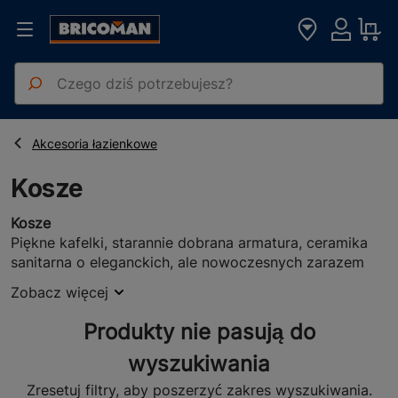
Strona główna
Artykuły Sanitarne
Kosze
Akcesoria łazienkowe
Kosze
Kosze
Piękne kafelki, starannie dobrana armatura, ceramika
sanitarna o eleganckich, ale nowoczesnych zarazem
kształtach. Wszystko to sprawia, że łazienka pięknie się
Zobacz więcej
prezentuje i cechuje się wysoką funkcjonalnością. Aby
jednak zapewniała Ci maksymalny komfort, musisz
Produkty nie pasują do
pamiętać również o detalach, takich jak kosz na śmieci.
Łazienkowe kosze na śmieci
wyszukiwania
Kosze na śmieci do łazienki to elementy niezbędne dla
Zresetuj filtry, aby poszerzyć zakres wyszukiwania.