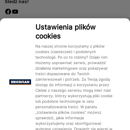
Śledź nas!
Dostępność
Ustawienia plików
cookies
Na naszej stronie korzystamy z plików
cookies (ciasteczek) i podobnych
technologii. Po co to robimy? Dzięki nim
Mapa Strony:
Kategorie
Produkty
Marki
CMS
możemy usprawniać serwis, prowadzić
działania marketingowe oraz pokazywać
treści dopasowane do Twoich
zainteresowań i potrzeb. Za Twoją zgodą
dostęp do informacji o korzystaniu przez
Ciebie z naszego serwisu mogą mieć nasi
partnerzy, którzy wykorzystują pliki cookie
Ustawienia plików cookie
lub podobne technologie w celu
personalizowania treści. W panelu
„Ustawienia plików cookies” możesz
sprawdzić, jakie informacje
wykorzystujemy oraz skonfigurować
wybrane ustawienia. Dowiedz się więcej w