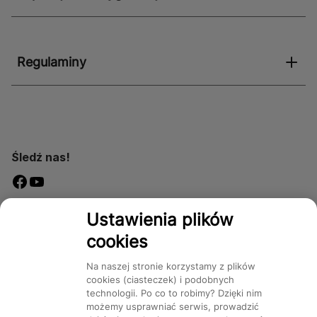
Regulaminy
Śledź nas!
Dostępność
Ustawienia plików
cookies
Na naszej stronie korzystamy z plików
cookies (ciasteczek) i podobnych
technologii. Po co to robimy? Dzięki nim
Mapa Strony:
Kategorie
Produkty
Marki
CMS
możemy usprawniać serwis, prowadzić