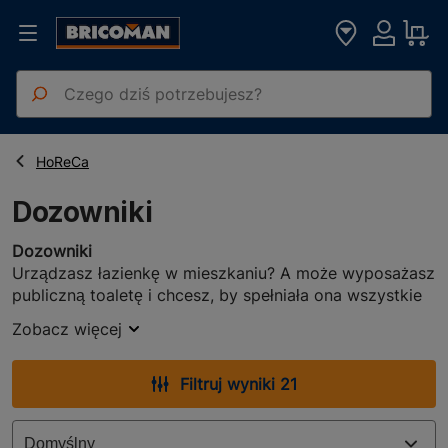
Strona główna
Artykuły Sanitarne
Dozowniki
HoReCa
Dozowniki
Dozowniki
Urządzasz łazienkę w mieszkaniu? A może wyposażasz
publiczną toaletę i chcesz, by spełniała ona wszystkie
standardy pod kątem funkcjonalności i higieny? W
Zobacz więcej
takim razie nie zapomnij o detalach! Jednym z nich
będzie dozownik do mydła, którego nie może
zabraknąć przy żadnej, domowej czy publicznej,
Filtruj wyniki 21
umywalce!
Dozowniki do łazienek publicznych