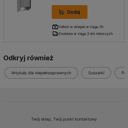
Dodaj
Odbiór w sklepie w ciągu 2h
Dostawa w ciągu 2 dni roboczych
Odkryj również
Artykuły dla niepełnosprawnych
Suszarki
Pod
Twój sklep, Twój punkt kontaktowy