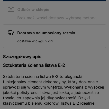
Odbiór w sklepie
Brak możliwości dostawy wybraną metodą.
Dostawa na umówiony termin
dostawa w ciągu 2 dni
Szczegółowy opis
Sztukateria ścienna listwa E-2
Sztukateria ścienna listwa E-2 to elegancki i
funkcjonalny element dekoracyjny, który doskonale
sprawdzi się w każdym wnętrzu. Wykonana z wysokiej
jakości polistyrenu, listwa jest lekka, a jednocześnie
trwała, co zapewnia jej długowieczność. Dzięki
klasycznemu białemu kolorowi listwa E-2 idealnie
komponuje się z różnorodnymi stylami aranżacyjnymi,