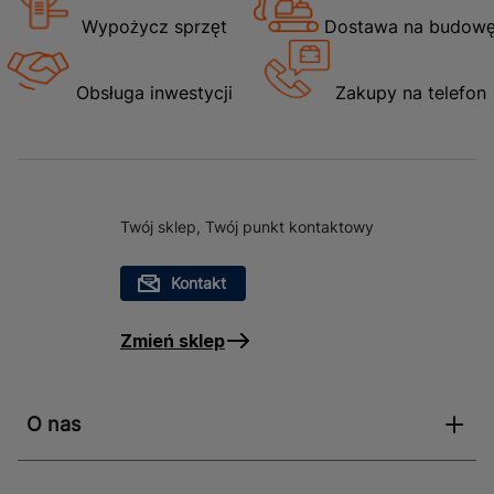
Wypożycz sprzęt
Dostawa na budow
Sztukateria ścienna listwa E-2 znajduje szerokie
zastosowanie w dekoracji wnętrz. Może być używana
do wykończenia ścian w salonach, sypialniach,
Obsługa inwestycji
Zakupy na telefon
korytarzach czy biurach, dodając im elegancji i stylu.
Dzięki możliwości malowania listwa może być
dostosowana do kolorystyki pomieszczenia, co czyni
ją uniwersalnym rozwiązaniem dla każdego projektu
wnętrzarskiego. Jej lekkość i łatwość montażu
Twój sklep, Twój punkt kontaktowy
sprawiają, że jest idealnym wyborem zarówno dla
profesjonalistów, jak i amatorów aranżacji wnętrz.
Kontakt
Zmień sklep
O nas