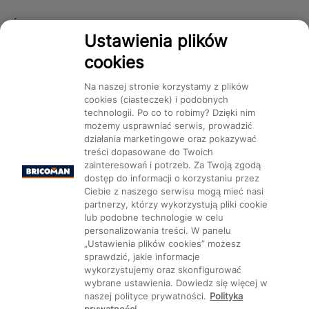
Śledź nas!
Ustawienia plików
cookies
Dostępność
Na naszej stronie korzystamy z plików
cookies (ciasteczek) i podobnych
technologii. Po co to robimy? Dzięki nim
możemy usprawniać serwis, prowadzić
działania marketingowe oraz pokazywać
treści dopasowane do Twoich
Mapa Strony:
Kategorie
Produkty
Marki
CMS
zainteresowań i potrzeb. Za Twoją zgodą
dostęp do informacji o korzystaniu przez
Ciebie z naszego serwisu mogą mieć nasi
partnerzy, którzy wykorzystują pliki cookie
lub podobne technologie w celu
personalizowania treści. W panelu
„Ustawienia plików cookies” możesz
Ustawienia plików cookie
sprawdzić, jakie informacje
wykorzystujemy oraz skonfigurować
wybrane ustawienia. Dowiedz się więcej w
naszej polityce prywatności.
Polityka