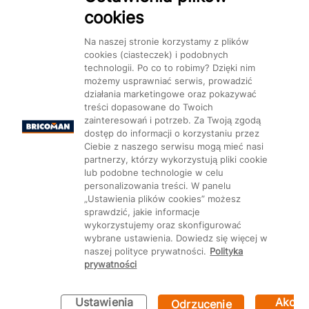
cookies
Dostępność
Na naszej stronie korzystamy z plików
cookies (ciasteczek) i podobnych
technologii. Po co to robimy? Dzięki nim
możemy usprawniać serwis, prowadzić
działania marketingowe oraz pokazywać
treści dopasowane do Twoich
Mapa Strony:
Kategorie
Produkty
Marki
CMS
zainteresowań i potrzeb. Za Twoją zgodą
dostęp do informacji o korzystaniu przez
Ciebie z naszego serwisu mogą mieć nasi
partnerzy, którzy wykorzystują pliki cookie
lub podobne technologie w celu
personalizowania treści. W panelu
„Ustawienia plików cookies” możesz
Ustawienia plików cookie
sprawdzić, jakie informacje
wykorzystujemy oraz skonfigurować
wybrane ustawienia. Dowiedz się więcej w
naszej polityce prywatności.
Polityka
prywatności
Ustawienia
Akcep
Odrzucenie