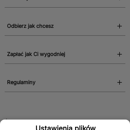
Odbierz jak chcesz
Zapłać jak Ci wygodniej
Regulaminy
Śledź nas!
Ustawienia plików