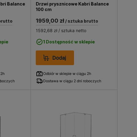
bri Balance
Drzwi prysznicowe Kabri Balance
100 cm
1959,00 zł
brutto
/ sztuka brutto
1592,68 zł
/ sztuka netto
epie
1 Dostępność w sklepie
Dodaj
 2h
Odbiór w sklepie w ciągu 2h
oboczych
Dostawa w ciągu 2 dni roboczych