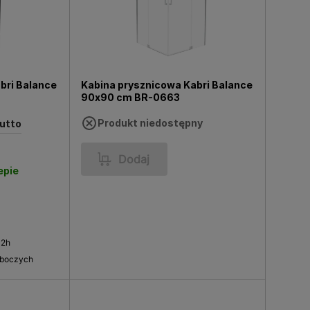
bri Balance
Kabina prysznicowa Kabri Balance
90x90 cm BR-0663
Produkt niedostępny
rutto
Dodaj
epie
 2h
oboczych