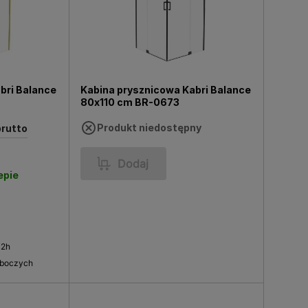
bri Balance
Kabina prysznicowa Kabri Balance
80x110 cm BR-0673
Produkt niedostępny
brutto
Dodaj
epie
 2h
oboczych