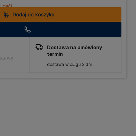
lość!
Dodaj do koszyka
Dostawa na umówiony
termin
ostawy
dostawa w ciągu 2 dni