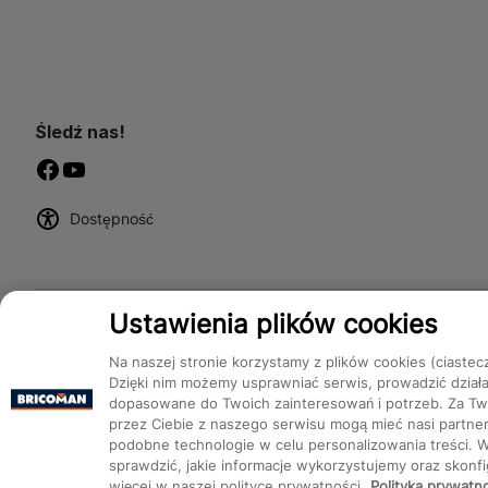
Śledź nas!
Dostępność
Ustawienia plików cookies
Na naszej stronie korzystamy z plików cookies (ciastec
Dzięki nim możemy usprawniać serwis, prowadzić dział
dopasowane do Twoich zainteresowań i potrzeb. Za Two
przez Ciebie z naszego serwisu mogą mieć nasi partnerz
podobne technologie w celu personalizowania treści. 
Bricoman 2026 ©
sprawdzić, jakie informacje wykorzystujemy oraz skon
więcej w naszej polityce prywatności.
Polityka prywatn