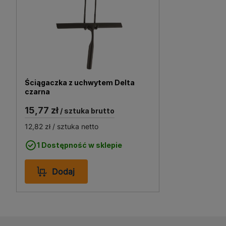
wnętrzarskich, od minimali
szybkie cieszenie się now
estetykę z praktycznością 
Ściągaczka z uchwytem Delta
czarna
15,77 zł
/ sztuka brutto
12,82 zł
/ sztuka netto
1 Dostępność w sklepie
Dodaj