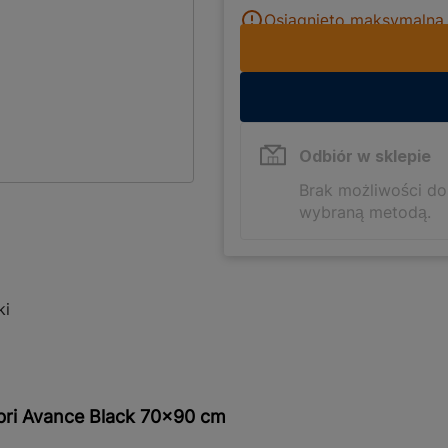
Osiągnięto maksymalną i
Odbiór w sklepie
Brak możliwości d
wybraną metodą.
ki
bri Avance Black 70x90 cm